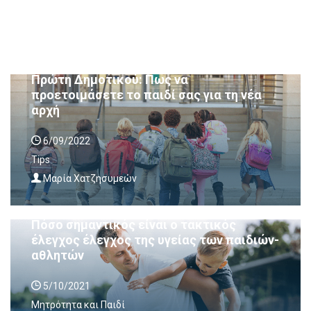
Πρώτη Δημοτικού: Πως να
προετοιμάσετε το παιδί σας για τη νέα
αρχή
6/09/2022
Tips
Mαρία Χατζησυμεών
Πόσο σημαντικός είναι ο τακτικός
έλεγχος έλεγχος της υγείας των παιδιών-
αθλητών
5/10/2021
Μητρότητα και Παιδί