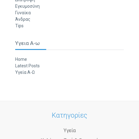
Εγκυμοσύνη
Γυναίκα
Άνδρας
Tips
Υγεια Α-ω
Home
Latest Posts
Υγεία Α-Ω
Κατηγορίες
Υγεία