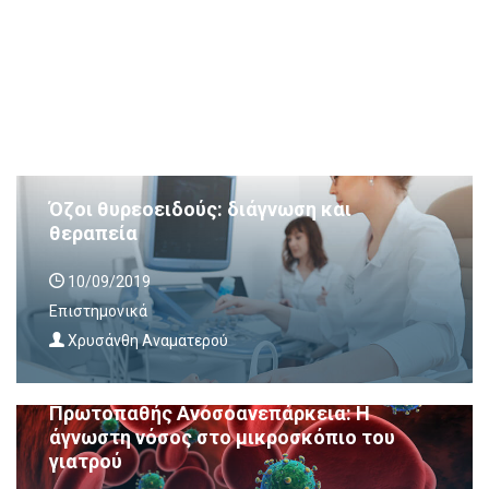
Όζοι θυρεοειδούς: διάγνωση και
θεραπεία
10/09/2019
Επιστημονικά
Χρυσάνθη Αναματερού
Πρωτοπαθής Ανοσοανεπάρκεια: Η
άγνωστη νόσος στο μικροσκόπιο του
γιατρού