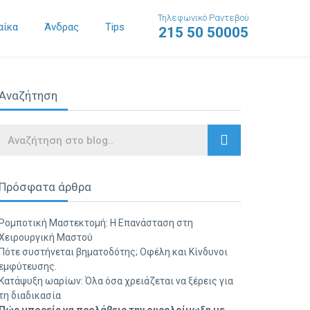
Τηλεφωνικό Ραντεβού
αίκα
Άνδρας
Tips
215 50 50005
Αναζήτηση
Search
Πρόσφατα άρθρα
Ρομποτική Μαστεκτομή: Η Επανάσταση στη
Χειρουργική Μαστού
Πότε συστήνεται βηματοδότης; Οφέλη και Κίνδυνοι
εμφύτευσης.
Κατάψυξη ωαρίων: Όλα όσα χρειάζεται να ξέρεις για
τη διαδικασία