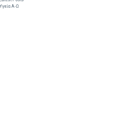
Υγεία Α-Ω