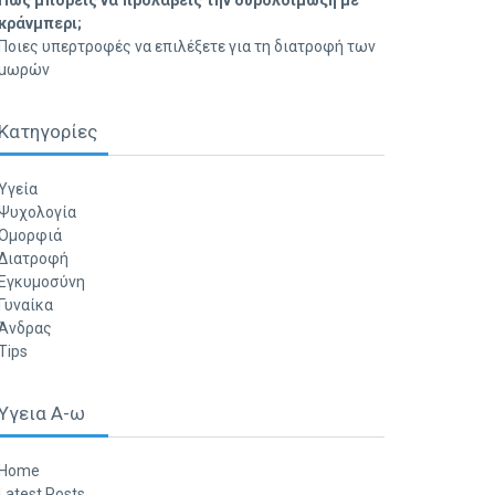
Πώς μπορείς να προλάβεις την ουρολοίμωξη με
κράνμπερι;
Ποιες υπερτροφές να επιλέξετε για τη διατροφή των
μωρών
Κατηγορίες
Υγεία
Ψυχολογία
Ομορφιά
Διατροφή
Εγκυμοσύνη
Γυναίκα
Άνδρας
Tips
Υγεια Α-ω
Home
Latest Posts