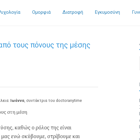
Ψυχολογία
Ομορφιά
Διατροφή
Εγκυμοσύνη
Γυν
από τους πόνους της μέσης
έλεια:
Ιωάννα
, συντάκτρια του doctoranytime
σης, καθώς ο ρόλος της είναι
ό μας ενώ σκύβουμε, στρίβουμε και