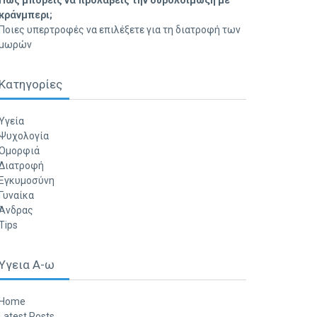
Πώς μπορείς να προλάβεις την ουρολοίμωξη με
κράνμπερι;
Ποιες υπερτροφές να επιλέξετε για τη διατροφή των
μωρών
Κατηγορίες
Υγεία
Ψυχολογία
Ομορφιά
Διατροφή
Εγκυμοσύνη
Γυναίκα
Άνδρας
Tips
Υγεια Α-ω
Home
Latest Posts