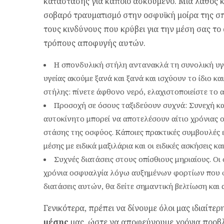
κατάστασης για κάποιο ασκούμενο. Μια λάθος 
σοβαρό τραυματισμό στην οσφυϊκή μοίρα της σπ
τους κινδύνους που κρύβει για την μέση σας τ
τρόπους αποφυγής αυτών.
Η σπονδυλική στήλη αντανακλά τη συνολική υγε
υγείας ακούμε ξανά και ξανά και ισχύουν το ίδιο κ
στήλης: πίνετε άφθονο νερό, ελαχιστοποιείστε το α
Προσοχή σε όσους ταξιδεύουν συχνά:
Συνεχή κα
αυτοκίνητο μπορεί να αποτελέσουν αίτιο χρόνιας
στάσης της οσφύος. Κάποιες πρακτικές συμβουλές εί
μέσης με ειδικά μαξιλάρια και οι ειδικές ασκήσεις κα
Συχνές διατάσεις στους οπίσθιους μηριαίους. Οι
χρόνια οσφυαλγία λόγω αυξημένων φορτίων που 
διατάσεις αυτών, θα δείτε σημαντική βελτίωση και
Γενικότερα, πρέπει να δίνουμε όλοι μας ιδιαίτε
μέσης
μας, ώστε να αποφεύγουμε χρόνια προβ