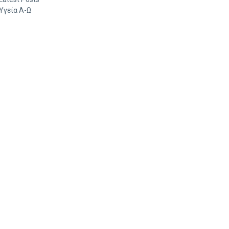
Υγεία Α-Ω