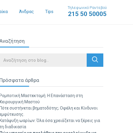
Τηλεφωνικό Ραντεβού
αίκα
Άνδρας
Tips
215 50 50005
Αναζήτηση
Search
Πρόσφατα άρθρα
Ρομποτική Μαστεκτομή: Η Επανάσταση στη
Χειρουργική Μαστού
Πότε συστήνεται βηματοδότης; Οφέλη και Κίνδυνοι
εμφύτευσης.
Κατάψυξη ωαρίων: Όλα όσα χρειάζεται να ξέρεις για
τη διαδικασία