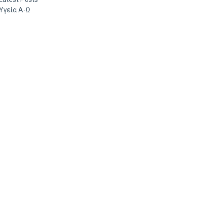
Υγεία Α-Ω