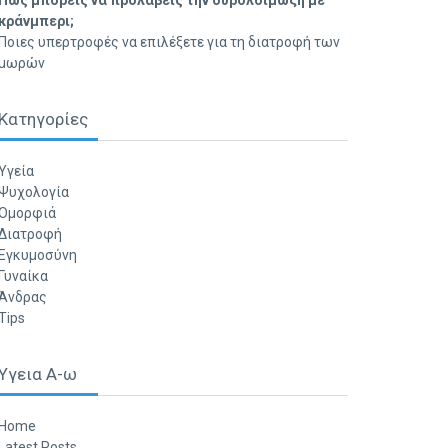
Πώς μπορείς να προλάβεις την ουρολοίμωξη με
κράνμπερι;
Ποιες υπερτροφές να επιλέξετε για τη διατροφή των
μωρών
Κατηγορίες
Υγεία
Ψυχολογία
Ομορφιά
Διατροφή
Εγκυμοσύνη
Γυναίκα
Άνδρας
Tips
Υγεια Α-ω
Home
Latest Posts