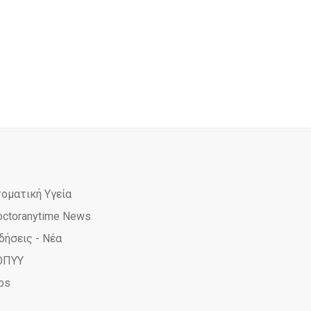
τοματική Υγεία
octoranytime News
δήσεις - Νέα
ΟΠΥΥ
ps