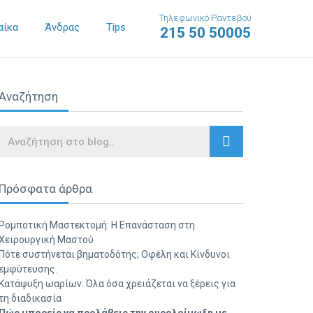
Τηλεφωνικό Ραντεβού
αίκα
Άνδρας
Tips
215 50 50005
Αναζήτηση
Search
Πρόσφατα άρθρα
Ρομποτική Μαστεκτομή: Η Επανάσταση στη
Χειρουργική Μαστού
Πότε συστήνεται βηματοδότης; Οφέλη και Κίνδυνοι
εμφύτευσης.
Κατάψυξη ωαρίων: Όλα όσα χρειάζεται να ξέρεις για
τη διαδικασία