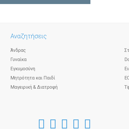
Αναζητήσεις
Άνδρας
Σ
Γυναίκα
D
Εγκυμοσύνη
Ει
Μητρότητα και Παιδί
Ε
Μαγειρική & Διατροφή
Ti
DoctorAnyTime
DoctorAnyTim
DoctorAnyT
DoctorAn
Doctor