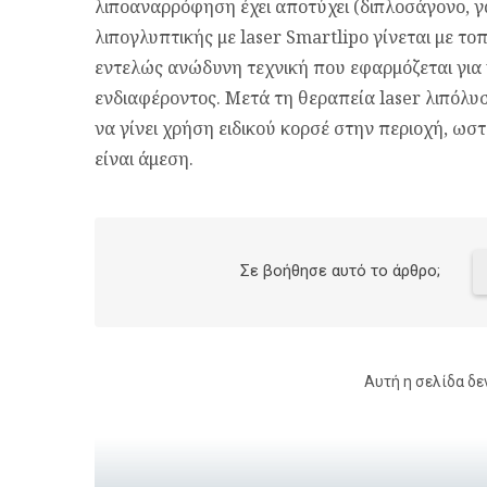
λιποαναρρόφηση έχει αποτύχει (διπλοσάγονο, γ
λιπογλυπτικής με laser Smartlipo γίνεται με τοπ
εντελώς ανώδυνη τεχνική που εφαρμόζεται για ν
ενδιαφέροντος. Μετά τη θεραπεία laser λιπόλυσ
να γίνει χρήση ειδικού κορσέ στην περιοχή, ω
είναι άμεση.
Σε βοήθησε αυτό το άρθρο;
Αυτή η σελίδα δε