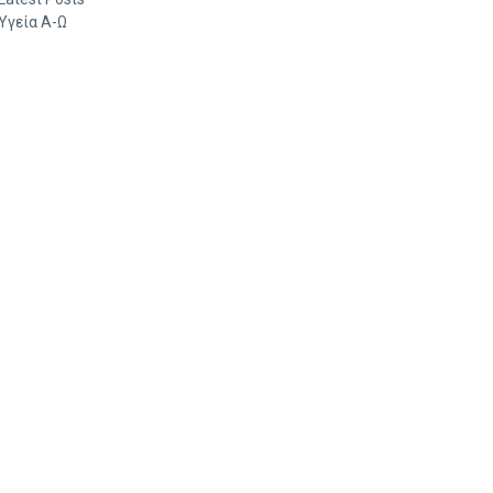
Υγεία Α-Ω