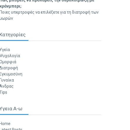
Πώς μπορείς να προλάβεις την ουρολοίμωξη με
κράνμπερι;
Ποιες υπερτροφές να επιλέξετε για τη διατροφή των
μωρών
Κατηγορίες
Υγεία
Ψυχολογία
Ομορφιά
Διατροφή
Εγκυμοσύνη
Γυναίκα
Άνδρας
Tips
Υγεια Α-ω
Home
Latest Posts