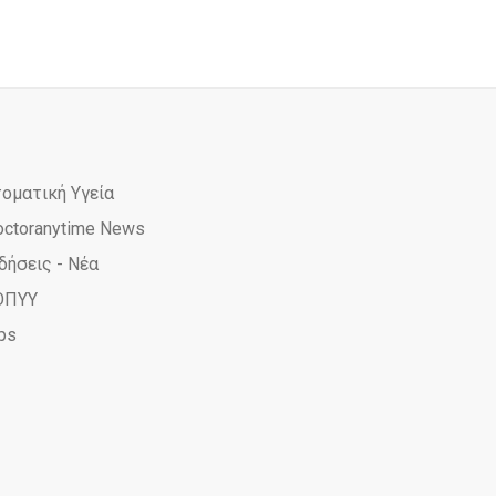
τοματική Υγεία
octoranytime News
δήσεις - Νέα
ΟΠΥΥ
ps
e
ime
yTime
AnyTime