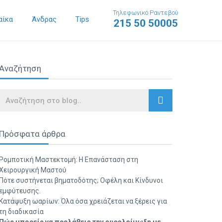
Τηλεφωνικό Ραντεβού
αίκα
Άνδρας
Tips
215 50 50005
Αναζήτηση
Search
Πρόσφατα άρθρα
Ρομποτική Μαστεκτομή: Η Επανάσταση στη
Χειρουργική Μαστού
Πότε συστήνεται βηματοδότης; Οφέλη και Κίνδυνοι
εμφύτευσης.
Κατάψυξη ωαρίων: Όλα όσα χρειάζεται να ξέρεις για
τη διαδικασία