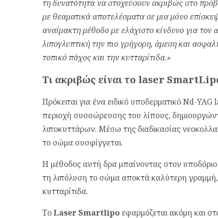
τη δυνατότητα να στοχεύσουν ακριβώς στο πρόβ
με θεαματικά αποτελέσματα σε μια μόνο επίσκεψη
αναίμακτη μέθοδο με ελάχιστο κίνδυνο για τον 
λιπογλυπτική την πιο γρήγορη, άμεση και ασφαλ
τοπικό πάχος και την κυτταρίτιδα.»
Τι ακριβώς είναι το laser SmartLip
Πρόκειται για ένα ειδικό υποδερματικό Nd-YAG 
περιοχή συσσώρευσης του λίπους, δημιουργών
λιποκυττάρων. Μέσω της διαδικασίας νεοκολλαγ
το σώμα συσφίγγεται.
Η μέθοδος αυτή δρα μπαίνοντας στον υποδόριο ι
τη λιπόλυση το σώμα αποκτά καλύτερη γραμμή,
κυτταρίτιδα.
Το
Laser Smartlipo
εφαρμόζεται ακόμη και σ