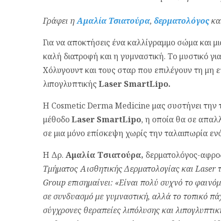
Γράφει η
Αμαλία Τσιατούρα
,
δερματολόγος
κα
Για να αποκτήσεις ένα καλλίγραμμο σώμα και μι
καλή διατροφή και η γυμναστική. Το μυστικό για
Χόλυγουντ και τους σταρ που επιλέγουν τη μη 
λιπογλυπτικής
Laser
SmartLipo
.
Η Cosmetic Derma Medicine μας συστήνει την τ
μέθοδο
Laser
SmartLipo
, η οποία θα σε απαλ
σε μια μόνο επίσκεψη χωρίς την ταλαιπωρία ενό
Η Δρ.
Αμαλία Τσιατούρα,
δερματολόγος-αφρο
Τμήματος Αισθητικής Δερματολογίας και Laser 
Group επισημαίνει: «Είναι πολύ συχνό το φαιν
σε συνδυασμό με γυμναστική, αλλά το τοπικό πάχ
σύγχρονες θεραπείες λιπόλυσης και λιπογλυπτικ