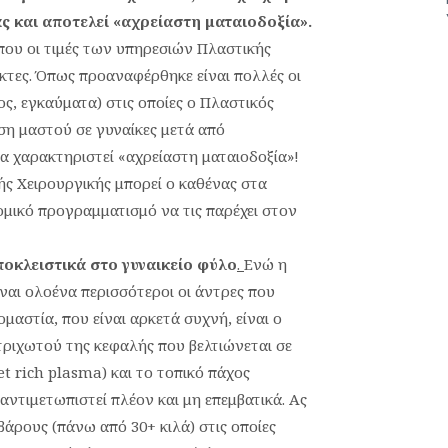
 και αποτελεί «αχρείαστη ματαιοδοξία».
 που οι τιμές των υπηρεσιών Πλαστικής
ικτες. Όπως προαναφέρθηκε είναι πολλές οι
ς, εγκαύματα) στις οποίες ο Πλαστικός
ση μαστού σε γυναίκες μετά από
α χαρακτηριστεί «αχρείαστη ματαιοδοξία»!
ής Χειρουργικής μπορεί ο καθένας στα
μικό προγραμματισμό να τις παρέχει στον
οκλειστικά στο γυναικείο φύλο
.
Ενώ η
ναι ολοένα περισσότεροι οι άντρες που
αστία, που είναι αρκετά συχνή, είναι ο
τριχωτού της κεφαλής που βελτιώνεται σε
t rich plasma) και το τοπικό πάχος
 αντιμετωπιστεί πλέον και μη επεμβατικά. Ας
βάρους (πάνω από 30+ κιλά) στις οποίες