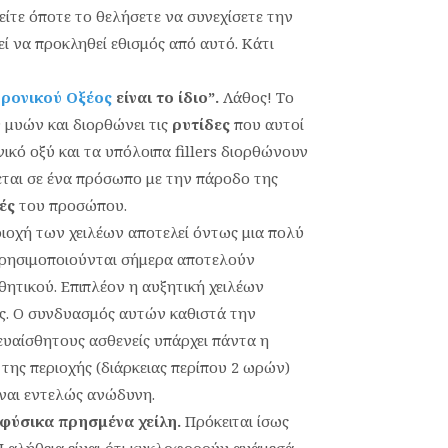
ίτε όποτε το θελήσετε να συνεχίσετε την
ί να προκληθεί εθισμός από αυτό. Κάτι
ρονικού Οξέος
είναι το ίδιο”.
Λάθος! Το
 μυών και διορθώνει τις
ρυτίδες
που αυτοί
κό οξύ και τα υπόλοιπα fillers διορθώνουν
εται σε ένα πρόσωπο με την πάροδο της
ές
του προσώπου.
ιοχή των χειλέων αποτελεί όντως μια πολύ
χρησιμοποιούνται σήμερα αποτελούν
ητικού. Επιπλέον η αυξητική χειλέων
νες. Ο συνδυασμός αυτών καθιστά την
ευαίσθητους ασθενείς υπάρχει πάντα η
της περιοχής (διάρκειας περίπου 2 ωρών)
είναι εντελώς ανώδυνη.
αφύσικα πρησμένα χείλη.
Πρόκειται ίσως