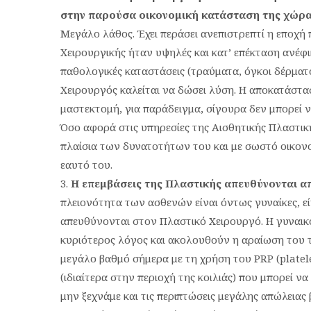
στην παρούσα οικονομική κατάσταση της χώρας
Μεγάλο λάθος. Έχει περάσει ανεπιστρεπτί η εποχή
Χειρουργικής ήταν υψηλές και κατ’ επέκταση ανέφ
παθολογικές καταστάσεις (τραύματα, όγκοι δέρματο
Χειρουργός καλείται να δώσει λύση. Η αποκατάστα
μαστεκτομή, για παράδειγμα, σίγουρα δεν μπορεί ν
Όσο αφορά στις υπηρεσίες της Αισθητικής Πλαστικ
πλαίσια των δυνατοτήτων του και με σωστό οικονο
εαυτό του.
Η επεμβάσεις της Πλαστικής απευθύνονται απ
πλειονότητα των ασθενών είναι όντως γυναίκες, εί
απευθύνονται στον Πλαστικό Χειρουργό. Η γυναικομ
κυριότερος λόγος και ακολουθούν η αραίωση του 
μεγάλο βαθμό σήμερα με τη χρήση του PRP (platele
(ιδιαίτερα στην περιοχή της κοιλιάς) που μπορεί να
μην ξεχνάμε και τις περιπτώσεις μεγάλης απώλειας 