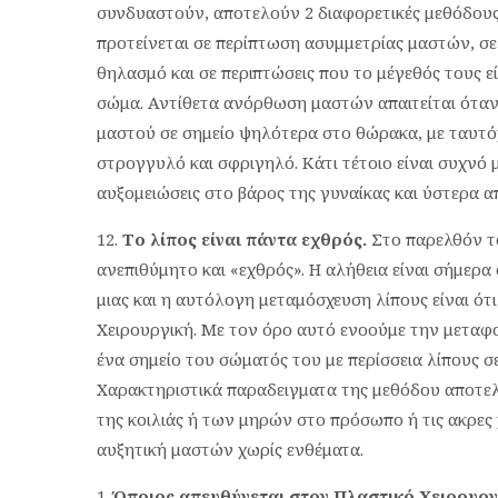
συνδυαστούν, αποτελούν 2 διαφορετικές μεθόδους
προτείνεται σε περίπτωση ασυμμετρίας μαστών, σ
θηλασμό και σε περιπτώσεις που το μέγεθός τους ε
σώμα. Αντίθετα ανόρθωση μαστών απαιτείται όταν
μαστού σε σημείο ψηλότερα στο θώρακα, με ταυτό
στρογγυλό και σφριγηλό. Κάτι τέτοιο είναι συχνό 
αυξομειώσεις στο βάρος της γυναίκας και ύστερα 
Το λίπος είναι πάντα εχθρός.
Στο παρελθόν τ
ανεπιθύμητο και «εχθρός». Η αλήθεια είναι σήμερα 
μιας και η αυτόλογη μεταμόσχευση λίπους είναι ότι
Χειρουργική. Με τον όρο αυτό ενοούμε την μεταφ
ένα σημείο του σώματός του με περίσσεια λίπους σ
Χαρακτηριστικά παραδειγματα της μεθόδου αποτελ
της κοιλιάς ή των μηρών στο πρόσωπο ή τις ακρες χε
αυξητική μαστών χωρίς ενθέματα.
Όποιος απευθύνεται στον Πλαστικό Χειρουργ