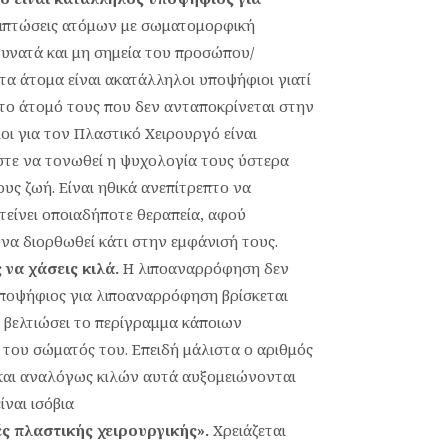
εριπτώσεις ατόμων με σωματομορφική
δυνατά και μη σημεία του προσώπου/
τα άτομα είναι ακατάλληλοι υποψήφιοι γιατί
 το άτομό τους που δεν ανταποκρίνεται στην
ι για τον Πλαστικό Χειρουργό είναι
στε να τονωθεί η ψυχολογία τους ύστερα
ς ζωή. Είναι ηθικά ανεπίτρεπτο να
τείνει οποιαδήποτε θεραπεία, αφού
 να διορθωθεί κάτι στην εμφάνισή τους.
να χάσεις κιλά.
Η λιποαναρρόφηση δεν
υποψήφιος για λιποαναρρόφηση βρίσκεται
α βελτιώσει το περίγραμμα κάποιων
 του σώματός του. Επειδή μάλιστα ο αριθμός
και αναλόγως κιλών αυτά αυξομειώνονται
ναι ισόβια
ές πλαστικής χειρουργικής».
Χρειάζεται