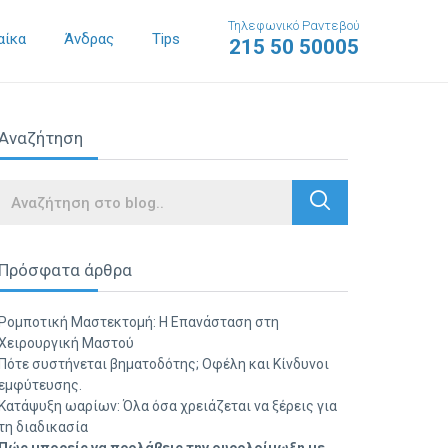
Τηλεφωνικό Ραντεβού
αίκα
Άνδρας
Tips
215 50 50005
Αναζήτηση
Search
Πρόσφατα άρθρα
Ρομποτική Μαστεκτομή: Η Επανάσταση στη
Χειρουργική Μαστού
Πότε συστήνεται βηματοδότης; Οφέλη και Κίνδυνοι
εμφύτευσης.
Κατάψυξη ωαρίων: Όλα όσα χρειάζεται να ξέρεις για
τη διαδικασία