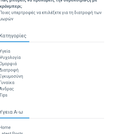
Πώς μπορείς να προλάβεις την ουρολοίμωξη με
κράνμπερι;
Ποιες υπερτροφές να επιλέξετε για τη διατροφή των
μωρών
Κατηγορίες
Υγεία
Ψυχολογία
Ομορφιά
Διατροφή
Εγκυμοσύνη
Γυναίκα
Άνδρας
Tips
Υγεια Α-ω
Home
Latest Posts