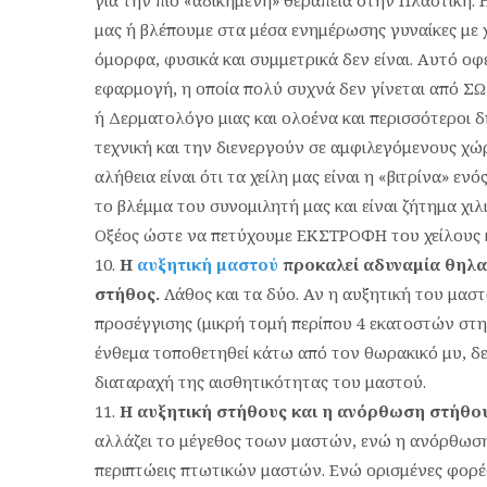
για την πιο «αδικημένη» θεραπεία στην Πλαστική.
μας ή βλέπουμε στα μέσα ενημέρωσης γυναίκες με χ
όμορφα, φυσικά και συμμετρικά δεν είναι. Αυτό 
εφαρμογή, η οποία πολύ συχνά δεν γίνεται από
ή Δερματολόγο μιας και ολοένα και περισσότεροι 
τεχνική και την διενεργούν σε αμφιλεγόμενους χώρ
αλήθεια είναι ότι τα χείλη μας είναι η «βιτρίνα» 
το βλέμμα του συνομιλητή μας και είναι ζήτημα χ
Οξέος ώστε να πετύχουμε ΕΚΣΤΡΟΦΗ του χείλους κ
Η
αυξητική μαστού
προκαλεί αδυναμία θηλα
στήθος.
Λάθος και τα δύο. Αν η αυξητική του μασ
προσέγγισης (μικρή τομή περίπου 4 εκατοστών στην
ένθεμα τοποθετηθεί κάτω από τον θωρακικό μυ, δ
διαταραχή της αισθητικότητας του μαστού.
Η αυξητική στήθους και η ανόρθωση στήθους 
αλλάζει το μέγεθος τοων μαστών, ενώ η ανόρθωση 
περιπτώεις πτωτικών μαστών. Ενώ ορισμένες φορές