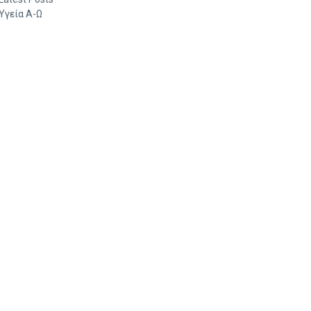
Υγεία Α-Ω