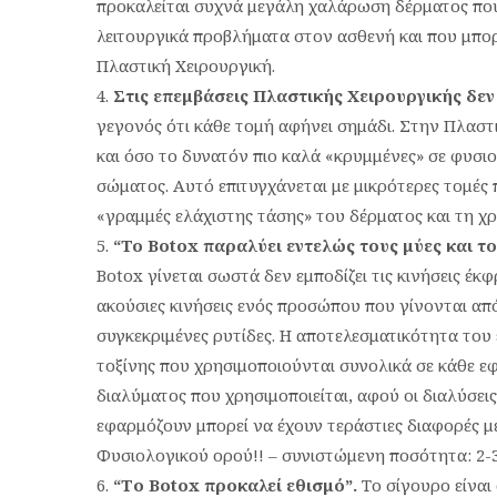
προκαλείται συχνά μεγάλη χαλάρωση δέρματος που
λειτουργικά προβλήματα στον ασθενή και που μπορε
Πλαστική Χειρουργική.
Στις επεμβάσεις Πλαστικής Χειρουργικής δεν
γεγονός ότι κάθε τομή αφήνει σημάδι. Στην Πλαστικ
και όσο το δυνατόν πιο καλά «κρυμμένες» σε φυσιο
σώματος. Αυτό επιτυγχάνεται με μικρότερες τομές
«γραμμές ελάχιστης τάσης» του δέρματος και τη χ
“
To
Botox
παραλύει εντελώς τους μύες και τ
Botox γίνεται σωστά δεν εμποδίζει τις κινήσεις έκ
ακούσιες κινήσεις ενός προσώπου που γίνονται απ
συγκεκριμένες ρυτίδες. Η αποτελεσματικότητα του 
τοξίνης που χρησιμοποιούνται συνολικά σε κάθε ε
διαλύματος που χρησιμοποιείται, αφού οι διαλύσε
εφαρμόζουν μπορεί να έχουν τεράστιες διαφορές με
Φυσιολογικού ορού!! – συνιστώμενη ποσότητα: 2-3
“Το
Botox
προκαλεί εθισμό”.
Το σίγουρο είναι