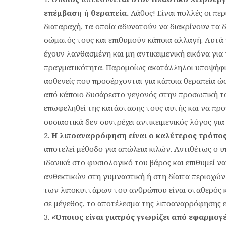
επέμβαση ή θεραπεία.
Λάθος! Είναι πολλές οι π
διαταραχή, τα οποία αδυνατούν να διακρίνουν τα 
σώματός τους και επιθυμούν κάποια αλλαγή. Αυτά 
έχουν λανθασμένη και μη αντικειμενική εικόνα για
πραγματικότητα. Παρομοίως ακατάλληλοι υποψήφιο
ασθενείς που προσέρχονται για κάποια θεραπεία ώ
από κάποιο δυσάρεστο γεγονός στην προσωπική του
επωφεληθεί της κατάστασης τους αυτής και να προ
ουσιαστικά δεν συντρέχει αντικειμενικός λόγος για
Η λιποαναρρόφηση είναι ο καλύτερος τρόπος 
αποτελεί μέθοδο για απώλεια κιλών. Αντιθέτως ο 
ιδανικά στο φυσιολογικό του βάρος και επιθυμεί ν
ανθεκτικών στη γυμναστική ή στη δίαιτα περιοχών
των λιποκυττάρων του ανθρώπου είναι σταθερός 
σε μέγεθος, το αποτέλεσμα της λιποαναρρόφησης εί
«Όποιος είναι γιατρός γνωρίζει από εφαρμογ