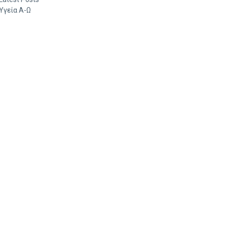
Υγεία Α-Ω