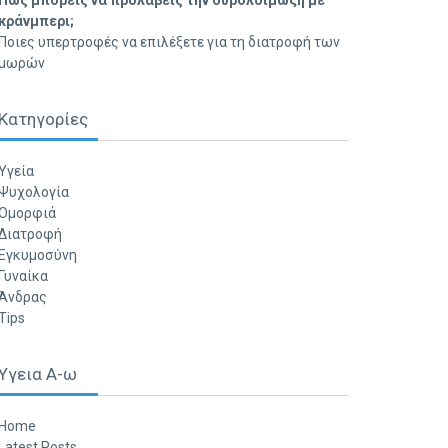
Πώς μπορείς να προλάβεις την ουρολοίμωξη με
κράνμπερι;
Ποιες υπερτροφές να επιλέξετε για τη διατροφή των
μωρών
Κατηγορίες
Υγεία
Ψυχολογία
Ομορφιά
Διατροφή
Εγκυμοσύνη
Γυναίκα
Άνδρας
Tips
Υγεια Α-ω
Home
Latest Posts