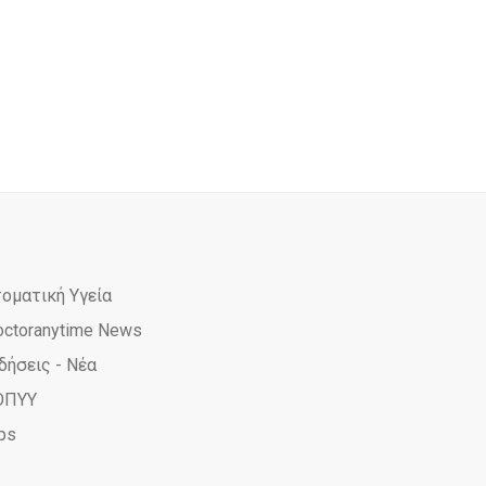
τοματική Υγεία
octoranytime News
δήσεις - Νέα
ΟΠΥΥ
ps