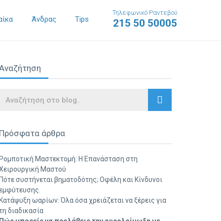
Τηλεφωνικό Ραντεβού
αίκα
Άνδρας
Tips
215 50 50005
Αναζήτηση
Search
Πρόσφατα άρθρα
Ρομποτική Μαστεκτομή: Η Επανάσταση στη
Χειρουργική Μαστού
Πότε συστήνεται βηματοδότης; Οφέλη και Κίνδυνοι
εμφύτευσης.
Κατάψυξη ωαρίων: Όλα όσα χρειάζεται να ξέρεις για
τη διαδικασία