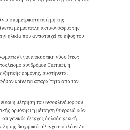
(για συμμετρικότητα ή μη της
ίνεται με μια απλή ακτινογραφία της
την ηλικία που αντιστοιχεί το ύψος του
ισωμάτων), για ινοκυστική νόσο (τεστ
αποκλεισμό συνδρόμου Turner), η
αυξητικής ορμόνης, συστήνεται
εφόσον κρίνεται απαραίτητο από τον
ς είναι η μέτρηση του ινσουλινόμορφου
τικής ορμόνης) η μέτρηση θυεροειδικών
 και γενικός έλεγχος δηλαδή γενική
 πλήρης βιοχημικός έλεγχο επιπλέον Zn,