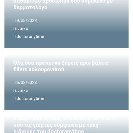
καθαρισμό προσώπου σου σύμφωνα με
δερματολόγο
9/03/2023
Γυναίκα
doctoranytime
Όλα όσα πρέπει να ξέρεις πριν βάλεις
fillers υαλουρονικού
6/03/2023
Γυναίκα
doctoranytime
4 δώρα που πρέπει να κάνεις στον εαυτό
σου τις γιορτές σύμφωνα με τους
ειδικούς του doctoranytime