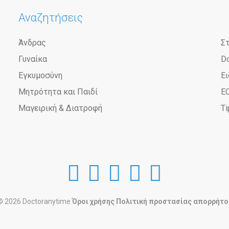
Αναζητήσεις
Άνδρας
Σ
Γυναίκα
D
Εγκυμοσύνη
Ει
Μητρότητα και Παιδί
Ε
Μαγειρική & Διατροφή
Ti
DoctorAnyTime
DoctorAnyTim
DoctorAnyT
DoctorAn
Doctor
at
at
at
at
at
© 2026 Doctoranytime
Όροι χρήσης
Πολιτική προστασίας απορρήτο
Facebook
Twitter
Youtube
Google
Instagr