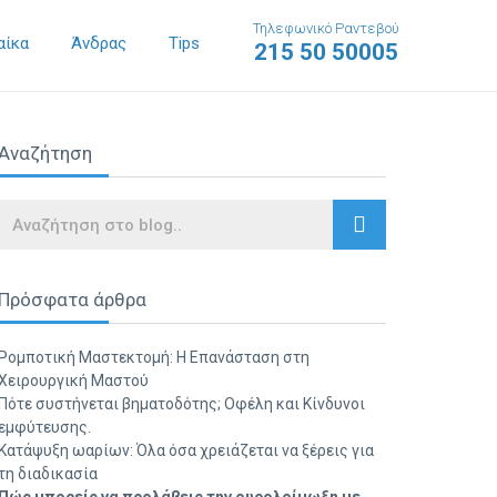
Τηλεφωνικό Ραντεβού
αίκα
Άνδρας
Tips
215 50 50005
Αναζήτηση
Search
Πρόσφατα άρθρα
Ρομποτική Μαστεκτομή: Η Επανάσταση στη
Χειρουργική Μαστού
Πότε συστήνεται βηματοδότης; Οφέλη και Κίνδυνοι
εμφύτευσης.
Κατάψυξη ωαρίων: Όλα όσα χρειάζεται να ξέρεις για
τη διαδικασία