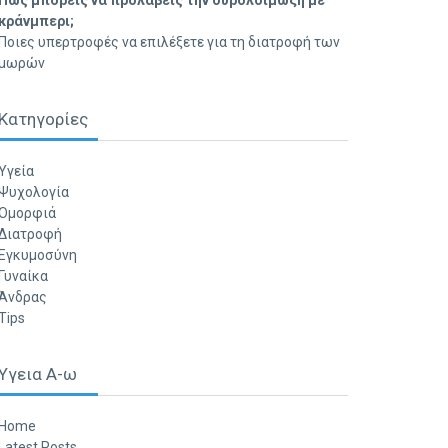
Πώς μπορείς να προλάβεις την ουρολοίμωξη με
κράνμπερι;
Ποιες υπερτροφές να επιλέξετε για τη διατροφή των
μωρών
Κατηγορίες
Υγεία
Ψυχολογία
Ομορφιά
Διατροφή
Εγκυμοσύνη
Γυναίκα
Άνδρας
Tips
Υγεια Α-ω
Home
Latest Posts