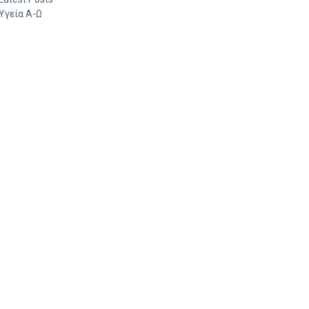
Υγεία Α-Ω