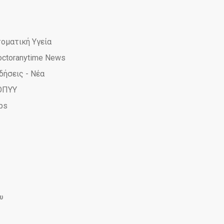
τοματική Υγεία
octoranytime News
δήσεις - Νέα
ΟΠΥΥ
ps
e
ime
yTime
AnyTime
υ
am