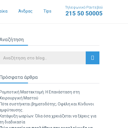
Τηλεφωνικό Ραντεβού
αίκα
Άνδρας
Tips
215 50 50005
Αναζήτηση
Search
Πρόσφατα άρθρα
Ρομποτική Μαστεκτομή: Η Επανάσταση στη
Χειρουργική Μαστού
Πότε συστήνεται βηματοδότης; Οφέλη και Κίνδυνοι
εμφύτευσης.
Κατάψυξη ωαρίων: Όλα όσα χρειάζεται να ξέρεις για
τη διαδικασία