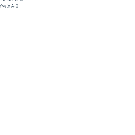
Υγεία Α-Ω