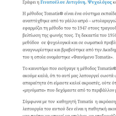
Γράφει η
Γινοπούλου Αντιγόνη, Ψυχολόγος
κ
Η μέθοδος Tomatis® είναι ένα σύστημα εκπαίδ
αναπτύχθηκε από το γάλλο ιατρό – ωτολαριγγολ
εφαρμόζει τη μέθοδο του το 1947 στους τραγουδ
βελτίωση της φωνής τους. Τη δεκαετία του 195
μεθόδου σε ψυχολογικά και σε σωματικά προβλ
αναγνωρίστηκε και βραβεύτηκε από την Ακαδημ
του η οποία ονομάστηκε «Φαινόμενο Tomatis».
Το καινοτόμο που εισήγαγε η μέθοδος Tomatis® 
ακούμε καλά, ότι το αυτί μας λειτουργεί σωστά
απαραίτητα ότι είμαστε καλοί ακροατές, ούτε 
«μηνύματα» που δεχόμαστε από το περιβάλλον 
Σύμφωνα με τον καθηγητή Tomatis η ακρόαση εί
λειτουργία του αυτιού δεν είναι η παθητική ακο