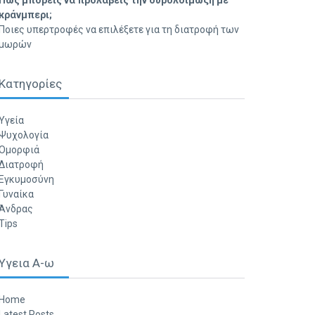
Πώς μπορείς να προλάβεις την ουρολοίμωξη με
κράνμπερι;
Ποιες υπερτροφές να επιλέξετε για τη διατροφή των
μωρών
Κατηγορίες
Υγεία
Ψυχολογία
Ομορφιά
Διατροφή
Εγκυμοσύνη
Γυναίκα
Άνδρας
Tips
Υγεια Α-ω
Home
Latest Posts