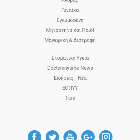
Άνδρας
Γυναίκα
Εγκυμοσύνη
Μητρότητα και Παιδί
Μαγειρική & Διατροφή
Στοματική Υγεία
Doctoranytime News
Ειδήσεις - Νέα
ΕΟΠΥΥ
Tips
DoctorAnyTime
DoctorAnyTime
DoctorAnyT
DoctorAn
Docto