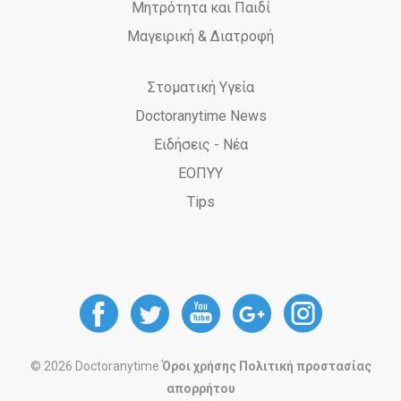
Μητρότητα και Παιδί
Μαγειρική & Διατροφή
Στοματική Υγεία
Doctoranytime News
Ειδήσεις - Νέα
ΕΟΠΥΥ
Tips
DoctorAnyTime
DoctorAnyTime
DoctorAnyT
DoctorAn
Docto
at
at
at
at
at
© 2026 Doctoranytime
Όροι χρήσης
Πολιτική προστασίας
απορρήτου