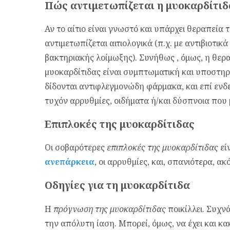
Πώς αντιμετωπίζεται η μυοκαρδίτιδ
Αν το αίτιο είναι γνωστό και υπάρχει θεραπεία 
αντιμετωπίζεται αιτιολογικά (π.χ. με αντιβιοτικ
βακτηριακής λοίμωξης). Συνήθως , όμως, η θερ
μυοκαρδίτιδας είναι συμπτωματική και υποστηρι
δίδονται αντιφλεγμονώδη φάρμακα, και επί ενδ
τυχόν αρρυθμίες, οιδήματα ή/και δύσπνοια που 
Επιπλοκές της μυοκαρδίτιδας
Οι σοβαρότερες
επιπλοκές της μυοκαρδίτιδας
είν
ανεπάρκεια
, οι αρρυθμίες, και, σπανιότερα, α
Οδηγίες για τη μυοκαρδίτιδα
Η
πρόγνωση της μυοκαρδίτιδας
ποικίλλει. Συχν
την απόλυτη ίαση. Μπορεί, όμως, να έχει και κ