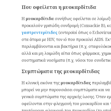
Που οφείλεται η μυοκαρδίτιδα
Η
μυοκαρδίτιδα
συνήθως οφείλεται σε λοίμωξη 
προκαλούν γριπώδη συνδρομή (Coxsackie Β), κο
γαστρεντερίτιδες
(εντεροϊοί όπως ο Echovirus
στα άτομα με HIV, τον ιό που προκαλεί AIDS. Εκ
περιλαμβάνονται και βακτήρια (π.χ. σταφυλόκοκ
αλλά και μη λοιμώδη αίτια όπως φάρμακα, χημικ
συστηματικά νοσήματα (π.χ. νόσοι του συνδετικ
Συμπτώματα της μυοκαρδίτιδας
Η κλινική εικόνα της
μυοκαρδίτιδας
περιλαμβά
μπορεί να μην παρουσιάσει συμπτώματα και να 
γενικά συμπτώματα της αρχικής ίωσης. Όταν ε
οφείλονται στην φλεγμονή του μυοκαρδίου και
ταυτόχρονη φλεγμονή του περικαρδίου (το οποί