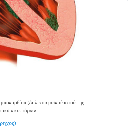
μυοκαρδίου (δηλ. του μυϊκού ιστού της
διακών κυττάρων.
έρηχος)