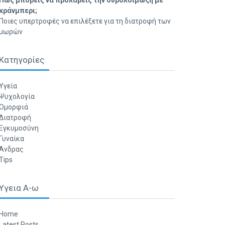
Πώς μπορείς να προλάβεις την ουρολοίμωξη με
κράνμπερι;
Ποιες υπερτροφές να επιλέξετε για τη διατροφή των
μωρών
Κατηγορίες
Υγεία
Ψυχολογία
Ομορφιά
Διατροφή
Εγκυμοσύνη
Γυναίκα
Άνδρας
Tips
Υγεια Α-ω
Home
Latest Posts