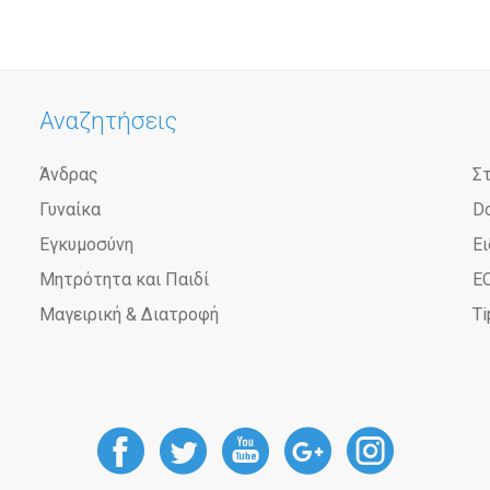
Αναζητήσεις
Άνδρας
Σ
Γυναίκα
D
Εγκυμοσύνη
Ει
Μητρότητα και Παιδί
Ε
Μαγειρική & Διατροφή
Ti
DoctorAnyTime
DoctorAnyTime
DoctorAnyT
DoctorAn
Docto