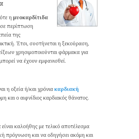
α
τότε η
μυοκαρδίτιδα
ά σε περίπτωση
απεία της
κτική. Έτσι, συστήνεται η ξεκούραση,
είξεων χρησιμοποιούνται φάρμακα για
μπορεί να έχουν εμφανισθεί.
αι η οξεία ή/και χρόνια
καρδιακή
κόμη και ο αιφνίδιος καρδιακός θάνατος.
ά είναι καλοήθης με τελικό αποτέλεσμα
ακή πρόγνωση και να οδηγήσει ακόμη και