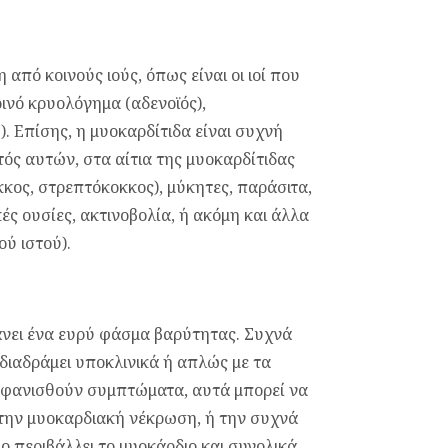
από κοινούς ιούς, όπως είναι οι ιοί που
ινό κρυολόγημα (αδενοϊός),
). Επίσης, η μυοκαρδίτιδα είναι συχνή
τός αυτών, στα αίτια της μυοκαρδίτιδας
κος, στρεπτόκοκκος), μύκητες, παράσιτα,
ές ουσίες, ακτινοβολία, ή ακόμη και άλλα
ού ιστού).
νει ένα ευρύ φάσμα βαρύτητας. Συχνά
διαδράμει υποκλινικά ή απλώς με τα
μφανισθούν συμπτώματα, αυτά μπορεί να
 την μυοκαρδιακή νέκρωση, ή την συχνά
ο περιβάλλει το μυοκάρδιο και συνολικά