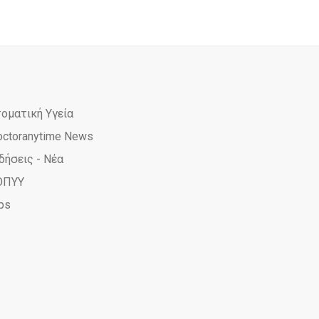
τοματική Υγεία
octoranytime News
δήσεις - Νέα
ΟΠΥΥ
ps
ime
yTime
rAnyTime