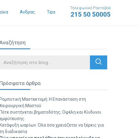
Τηλεφωνικό Ραντεβού
αίκα
Άνδρας
Tips
215 50 50005
Αναζήτηση
Search
Πρόσφατα άρθρα
Ρομποτική Μαστεκτομή: Η Επανάσταση στη
Χειρουργική Μαστού
Πότε συστήνεται βηματοδότης; Οφέλη και Κίνδυνοι
εμφύτευσης.
Κατάψυξη ωαρίων: Όλα όσα χρειάζεται να ξέρεις για
τη διαδικασία