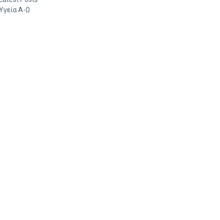
Υγεία Α-Ω