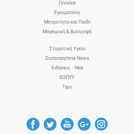
Γυναίκα
Εγκυμοσύνη
Μητρότητα και Παιδί
Μαγειρική & Διατροφή
Στοματική Υγεία
Doctoranytime News
Ειδήσεις - Νέα
ΕΟΠΥΥ
Tips
DoctorAnyTime
DoctorAnyTime
DoctorAnyT
DoctorAn
Docto