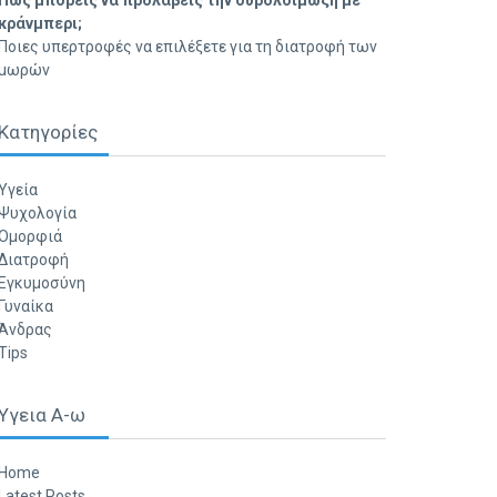
Πώς μπορείς να προλάβεις την ουρολοίμωξη με
κράνμπερι;
Ποιες υπερτροφές να επιλέξετε για τη διατροφή των
μωρών
Κατηγορίες
Υγεία
Ψυχολογία
Ομορφιά
Διατροφή
Εγκυμοσύνη
Γυναίκα
Άνδρας
Tips
Υγεια Α-ω
Home
Latest Posts