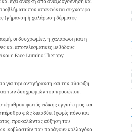
 και έχει ανάγκη από αναζωογόννηση και
ε προβλήματα που απαντώνται συχνότερα
ερες (γήρανση ή χαλάρωση δέρματος
ακμή, οι δυσχρωμίες, η χαλάρωση και η
νες και αποτελεσματικές μεθόδους
ίναι η Face Lumino Therapy.
όσο για την αντιγήρανση και την σύσφιξη
 και των δυσχρωμιών του προσώπου.
 υπέρυθρου φωτός ειδικής εγγυήτητος και
υπέρυθρο φώς διεισδύει (χωρίς πόνο και
ρματος, προκαλώντας αύξηση του
των ινοβλαστών που παράγουν κολλαγόνο