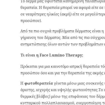
Το δέρμα μας υφίσταται καθημερινή ταλαιπωρία
θεραπεία. Η θεραπεία μπορεί να αφορά είτε σ
σε νεαρότερες ηλικίες (ακμή) είτε σε μεγαλύτ
προσώπου).
Από τα πιο συχνά προβλήματα δέρματος είναι η 
γήρανση του δέρματος. Μία από τις πιο σύγχρο
αντιμετώπισης όλων αυτών των προβλημάτων ε
Τι είναι η Face Lumino Therapy;
Πρόκειται για μια καινοτόμο ιατρική θεραπεία τ
προσώπου όσο και για την θεραπεία της ακμής
Η
φωτοθεραπεία
γίνεται μέσω μιας συσκευής
άριστης, ισχυρής και υψηλής φωτεινότητας.Το 
θερμικές βλάβες) μέσω της επιφάνειας του δέ
κυτταρικού πολλαπλασιασμού, ενεργοποίηση 