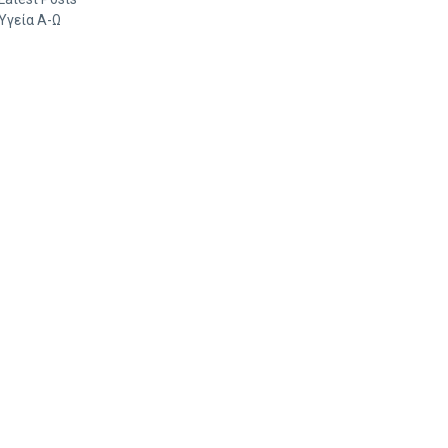
Υγεία Α-Ω