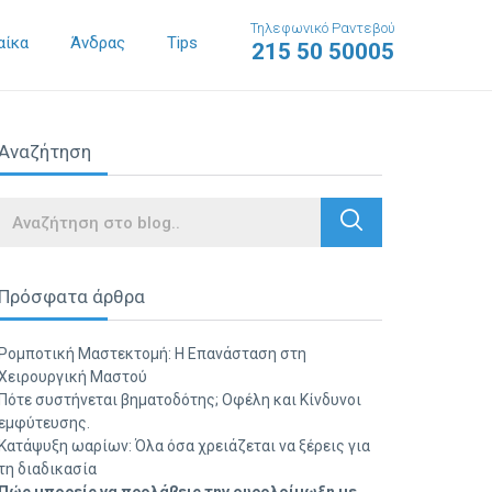
Τηλεφωνικό Ραντεβού
αίκα
Άνδρας
Tips
215 50 50005
Αναζήτηση
Search
Πρόσφατα άρθρα
Ρομποτική Μαστεκτομή: Η Επανάσταση στη
Χειρουργική Μαστού
Πότε συστήνεται βηματοδότης; Οφέλη και Κίνδυνοι
εμφύτευσης.
Κατάψυξη ωαρίων: Όλα όσα χρειάζεται να ξέρεις για
τη διαδικασία