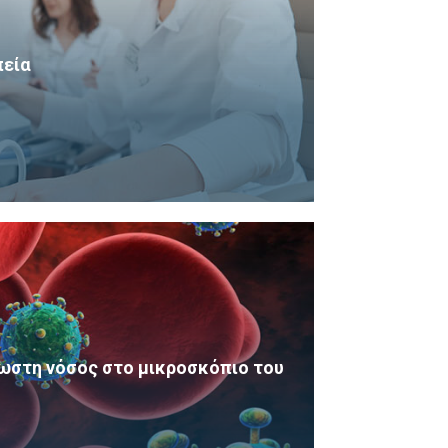
πεία
ωστη νόσος στο μικροσκόπιο του