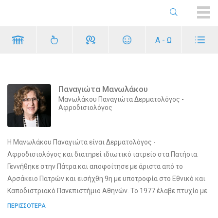
ME
Α - Ω
Παναγιώτα Μανωλάκου
Μανωλάκου Παναγιώτα Δερματολόγος -
Αφροδισιολόγος
Η Μανωλάκου Παναγιώτα είναι Δερματολόγος -
Αφροδισιολόγος και διατηρεί ιδιωτικό ιατρείο στα Πατήσια.
Γεννήθηκε στην Πάτρα και αποφοίτησε με άριστα από το
Αρσάκειο Πατρών και εισήχθη 9η με υποτροφία στο Εθνικό και
Καποδιστριακό Πανεπιστήμιο Αθηνών. Το 1977 έλαβε πτυχίο με
Λίαν Καλώς και εκπλήρωσε την Υπηρεσία Υπαίθρου στο
ΠΕΡΙΣΣΟΤΕΡΑ
Αγροτικό Ιατρείου Λεχαινών Ηλείας την 3ετία 1977 - 1980. Από