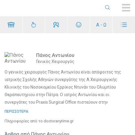
ME
Α - Ω
Πάνος Αντωνίου
Γενικός Χειρουργός
Ο γενικός χειρουργός Πάνος Αντωνίου είναι απόφοιτος της
ιατρικής Σχολής Αθηνών συνεργάτης της Α Χειρουργικής
Κλινικής του Νοσοκομείου Ερρίκος Ντυνάν του Ολυμπίου
Θεραπευτηριου στην Πάτρα. Ο ιατρός Αντωνίου και οι
συνεργάτες του Praxis Surgical Office πιστεύουν στην
διεπιστημονική αλλά και εξατομικευμένη προσέγγιση των
ΠΕΡΙΣΣΟΤΕΡΑ
ασθενών. Αυτή είναι η πρωταρχική τους σκέψη και με τη σκέψη
Πληροφορίες από το doctoranytime.gr
αυτή προσεγγίζουν και θεραπεύουν τους ασθενείς τους τα
τελευταία 21 χρόνια.
Άρθρα από Πάνος Αντωνίου