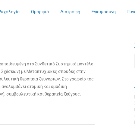
Ψυχολογία
Ομορφιά
Διατροφή
Εγκυμοσύνη
Γυν
κπαιδευμένη στο Συνθετικό Συστημικό μοντέλο
 Σχέσεων) με Μεταπτυχιακές σπουδές στην
υλευτική θεραπεία ζευγαριών. Στο γραφείο της
 αναλαμβάνει ατομική και ομαδική
), συμβουλευτική και θεραπεία ζεύγους,
ονέων για τη βελτίωση της επικοινωνίας,
κή διαχείριση προβλημάτων συμπεριφοράς.