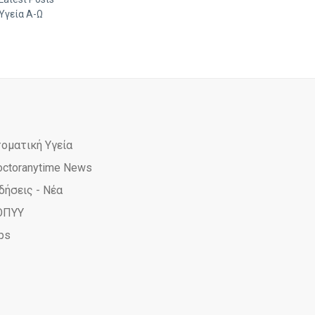
Υγεία Α-Ω
τοματική Υγεία
octoranytime News
δήσεις - Νέα
ΟΠΥΥ
ps