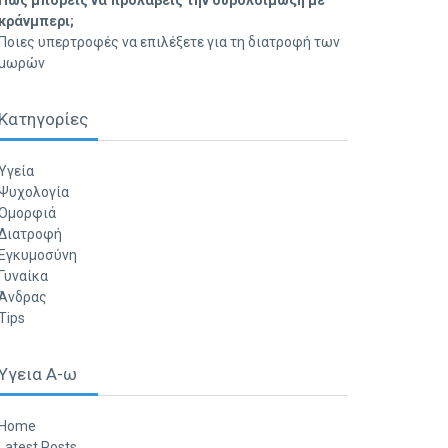
Πώς μπορείς να προλάβεις την ουρολοίμωξη με
κράνμπερι;
Ποιες υπερτροφές να επιλέξετε για τη διατροφή των
μωρών
Κατηγορίες
Υγεία
Ψυχολογία
Ομορφιά
Διατροφή
Εγκυμοσύνη
Γυναίκα
Άνδρας
Tips
Υγεια Α-ω
Home
Latest Posts