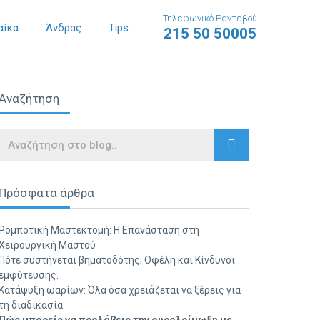
Τηλεφωνικό Ραντεβού
αίκα
Άνδρας
Tips
215 50 50005
Αναζήτηση
Search
Πρόσφατα άρθρα
Ρομποτική Μαστεκτομή: Η Επανάσταση στη
Χειρουργική Μαστού
Πότε συστήνεται βηματοδότης; Οφέλη και Κίνδυνοι
εμφύτευσης.
Κατάψυξη ωαρίων: Όλα όσα χρειάζεται να ξέρεις για
τη διαδικασία