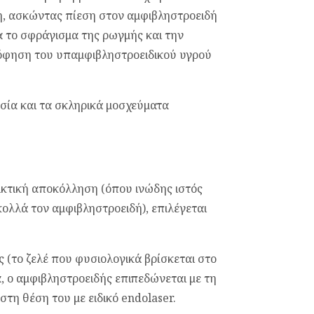
μή, ασκώντας πίεση στον αμφιβληστροειδή
α το σφράγισμα της ρωγμής και την
όφηση του υπαμφιβληστροειδικού υγρού
ησία και τα σκληρικά μοσχεύματα
λκτική αποκόλληση (όπου ινώδης ιστός
ολλά τον αμφιβληστροειδή), επιλέγεται
 (το ζελέ που φυσιολογικά βρίσκεται στο
α, ο αμφιβληστροειδής επιπεδώνεται με τη
τη θέση του με ειδικό endolaser.