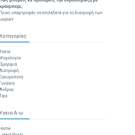
Πώς μπορείς να προλάβεις την ουρολοίμωξη με
κράνμπερι;
Ποιες υπερτροφές να επιλέξετε για τη διατροφή των
μωρών
Κατηγορίες
Υγεία
Ψυχολογία
Ομορφιά
Διατροφή
Εγκυμοσύνη
Γυναίκα
Άνδρας
Tips
Υγεια Α-ω
Home
Latest Posts