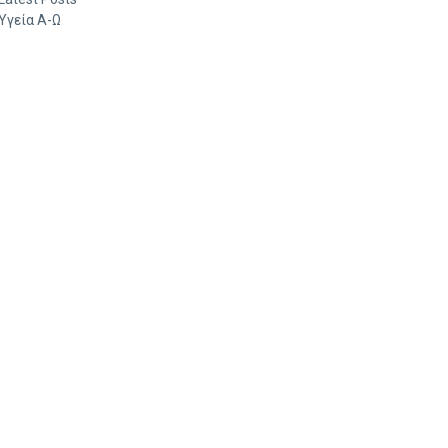
Υγεία Α-Ω