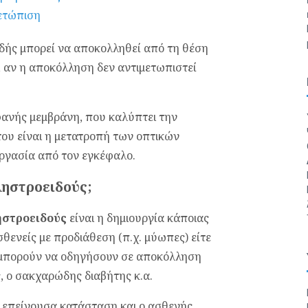
δής μπορεί να αποκολληθεί από τη θέση
, αν η αποκόλληση δεν αντιμετωπιστεί
φανής μεμβράνη, που καλύπτει την
του είναι η μετατροπή των οπτικών
εργασία από τον εγκέφαλο.
ληστροειδούς;
ηστροειδούς
είναι η δημιουργία κάποιας
θενείς με προδιάθεση (π.χ. μύωπες) είτε
 μπορούν να οδηγήσουν σε αποκόλληση
ς, ο σακχαρώδης διαβήτης κ.α.
α επείγουσα κατάσταση και ο ασθενής