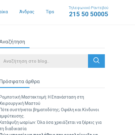
Τηλεφωνικό Ραντεβού
αίκα
Άνδρας
Tips
215 50 50005
Αναζήτηση
Search
Πρόσφατα άρθρα
Ρομποτική Μαστεκτομή: Η Επανάσταση στη
Χειρουργική Μαστού
Πότε συστήνεται βηματοδότης; Οφέλη και Κίνδυνοι
εμφύτευσης.
Κατάψυξη ωαρίων: Όλα όσα χρειάζεται να ξέρεις για
τη διαδικασία