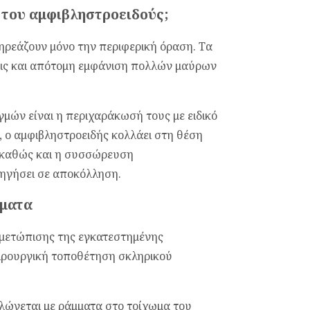
 του αμφιβληστροειδούς;
ρεάζουν μόνο την περιφερική όραση. Τα
ις και απότομη εμφάνιση πολλών μαύρων
μών είναι η περιχαράκωσή τους με ειδικό
ι, ο αμφιβληστροειδής κολλάει στη θέση
, καθώς και η συσσώρευση
δηγήσει σε αποκόλληση.
ύματα
ιμετώπισης της εγκατεστημένης
ειρουργική τοποθέτηση σκληρικού
ηλώνεται με ράμματα στο τοίχωμα του