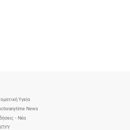
τοματική Υγεία
octoranytime News
δήσεις - Νέα
ΟΠΥΥ