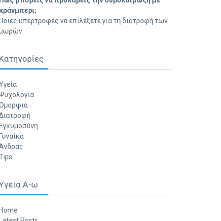
Πώς μπορείς να προλάβεις την ουρολοίμωξη με
κράνμπερι;
Ποιες υπερτροφές να επιλέξετε για τη διατροφή των
μωρών
Κατηγορίες
Υγεία
Ψυχολογία
Ομορφιά
Διατροφή
Εγκυμοσύνη
Γυναίκα
Άνδρας
Tips
Υγεια Α-ω
Home
Latest Posts