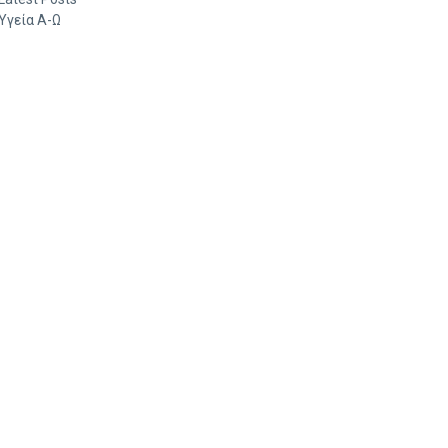
Υγεία Α-Ω