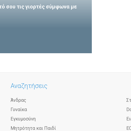
τό σου τις γιορτές σύμφωνα με
Αναζητήσεις
Άνδρας
Σ
Γυναίκα
D
Εγκυμοσύνη
Ει
Μητρότητα και Παιδί
Ε