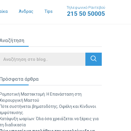
Τηλεφωνικό Ραντεβού
αίκα
Άνδρας
Tips
215 50 50005
Αναζήτηση
Search
Πρόσφατα άρθρα
Ρομποτική Μαστεκτομή: Η Επανάσταση στη
Χειρουργική Μαστού
Πότε συστήνεται βηματοδότης; Οφέλη και Κίνδυνοι
εμφύτευσης.
Κατάψυξη ωαρίων: Όλα όσα χρειάζεται να ξέρεις για
τη διαδικασία