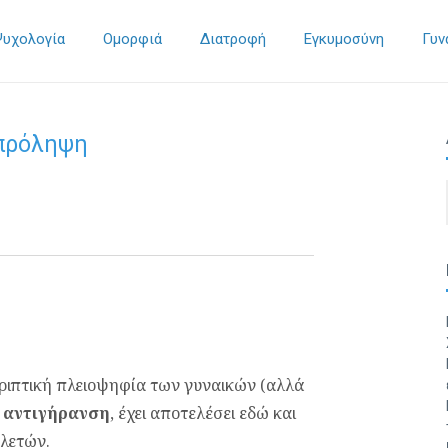
Ψυχολογία
Ομορφιά
Διατροφή
Εγκυμοσύνη
Γυν
 πρόληψη
τριπτική πλειοψηφία των γυναικών (αλλά
η
αντιγήρανση
, έχει αποτελέσει εδώ και
ελετών.