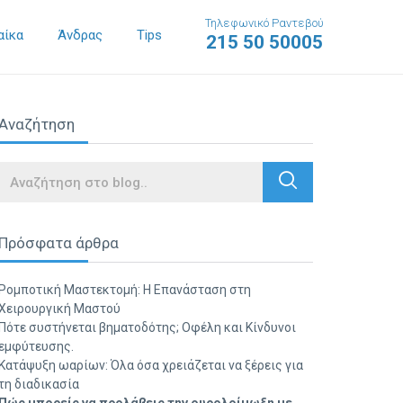
Τηλεφωνικό Ραντεβού
αίκα
Άνδρας
Tips
215 50 50005
Αναζήτηση
Search
Πρόσφατα άρθρα
Ρομποτική Μαστεκτομή: Η Επανάσταση στη
Χειρουργική Μαστού
Πότε συστήνεται βηματοδότης; Οφέλη και Κίνδυνοι
εμφύτευσης.
Κατάψυξη ωαρίων: Όλα όσα χρειάζεται να ξέρεις για
τη διαδικασία