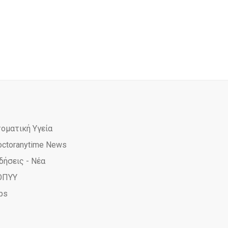
τοματική Υγεία
octoranytime News
δήσεις - Νέα
ΟΠΥΥ
ps