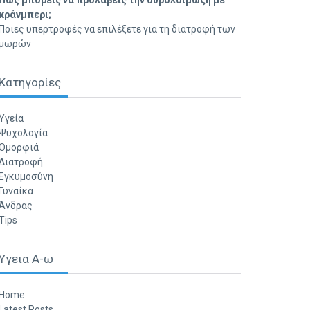
Πώς μπορείς να προλάβεις την ουρολοίμωξη με
κράνμπερι;
Ποιες υπερτροφές να επιλέξετε για τη διατροφή των
μωρών
Κατηγορίες
Υγεία
Ψυχολογία
Ομορφιά
Διατροφή
Εγκυμοσύνη
Γυναίκα
Άνδρας
Tips
Υγεια Α-ω
Home
Latest Posts