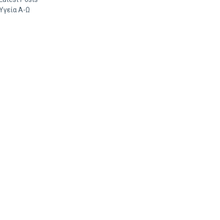
Υγεία Α-Ω