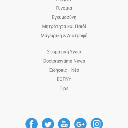
Γυναίκα
Εγκυμοσύνη
Μητρότητα και Παιδί
Μαγειρική & Διατροφή
Στοματική Υγεία
Doctoranytime News
Ειδήσεις - Νέα
ΕΟΠΥΥ
Tips
DoctorAnyTime
DoctorAnyTime
DoctorAnyT
DoctorAn
Docto