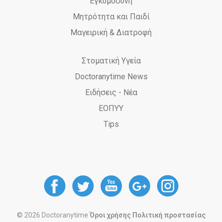
Εγκυμοσύνη
Μητρότητα και Παιδί
Μαγειρική & Διατροφή
Στοματική Υγεία
Doctoranytime News
Ειδήσεις - Νέα
ΕΟΠΥΥ
Tips
DoctorAnyTime
DoctorAnyTime
DoctorAnyT
DoctorAn
Docto
at
at
at
at
at
© 2026 Doctoranytime
Όροι χρήσης
Πολιτική προστασίας