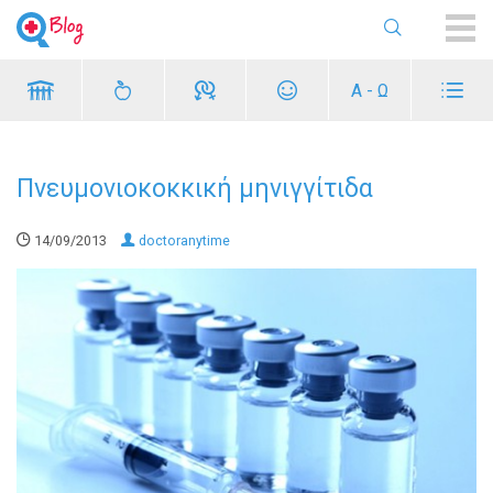
ME
Α - Ω
Πνευμονιοκοκκική μηνιγγίτιδα
14/09/2013
doctoranytime