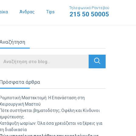
Τηλεφωνικό Ραντεβού
αίκα
Άνδρας
Tips
215 50 50005
Αναζήτηση
Search
Πρόσφατα άρθρα
Ρομποτική Μαστεκτομή: Η Επανάσταση στη
Χειρουργική Μαστού
Πότε συστήνεται βηματοδότης; Οφέλη και Κίνδυνοι
εμφύτευσης.
Κατάψυξη ωαρίων: Όλα όσα χρειάζεται να ξέρεις για
τη διαδικασία