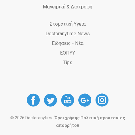
Μαγειρική & Διατροφή
Στοματική Υγεία
Doctoranytime News
Ειδήσεις - Νέα
ΕΟΠΥΥ
Tips
DoctorAnyTime
DoctorAnyTime
DoctorAnyT
DoctorAn
Docto
at
at
at
at
at
© 2026 Doctoranytime
Όροι χρήσης
Πολιτική προστασίας
απορρήτου
Facebook
Twitter
Youtube
Google
Instag