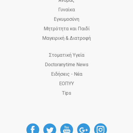
Άνδρας
Γυναίκα
Εγκυμοσύνη
Μητρότητα και Παιδί
Μαγειρική & Διατροφή
Στοματική Υγεία
Doctoranytime News
Ειδήσεις - Νέα
ΕΟΠΥΥ
Tips
DoctorAnyTime
DoctorAnyTime
DoctorAnyT
DoctorAn
Docto