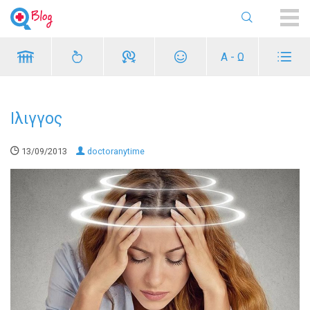
ME
Α - Ω
Ιλιγγος
13/09/2013
doctoranytime