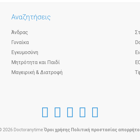
Αναζητήσεις
Άνδρας
Σ
Γυναίκα
D
Εγκυμοσύνη
Ει
Μητρότητα και Παιδί
Ε
Μαγειρική & Διατροφή
Ti
DoctorAnyTime
DoctorAnyTim
DoctorAnyT
DoctorAn
Doctor
at
at
at
at
at
© 2026 Doctoranytime
Όροι χρήσης
Πολιτική προστασίας απορρήτο