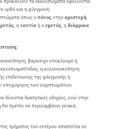
ου προκαλούν τα εκκολπώματα οφείλονται
 το ορθό και η φλεγμονή
υμπτώματα όπως ο
πόνος
στην
αριστερή
ρετός
, η
ναυτία
ή ο
εμετός
, η
διάρροια
άσταση;
ονοσκόπηση, βαριούχο υποκλυσμό ή
 εκκολπωματίτιδας, η κολονοσκόπηση
ής επιδείνωσης της φλεγμονής ή
 την υποχώρηση των συμπτωμάτων.
δίνονται διαιτητικές οδηγίες, ενώ στην
θα πρέπει να περιλαμβάνει γενικά,
ος τμήματος του εντέρου απαιτείται σε