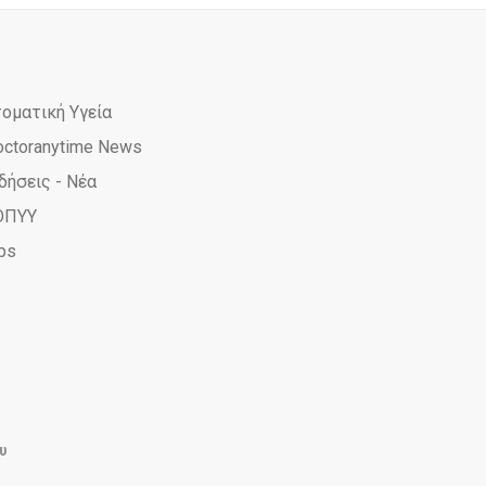
τοματική Υγεία
octoranytime News
δήσεις - Νέα
ΟΠΥΥ
ps
e
ime
yTime
AnyTime
υ