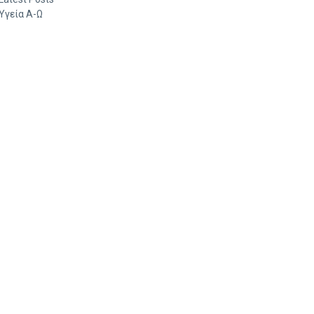
Υγεία Α-Ω