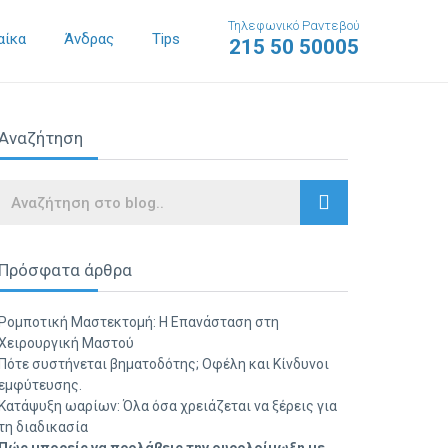
Τηλεφωνικό Ραντεβού
αίκα
Άνδρας
Tips
215 50 50005
Αναζήτηση
Search
Πρόσφατα άρθρα
Ρομποτική Μαστεκτομή: Η Επανάσταση στη
Χειρουργική Μαστού
Πότε συστήνεται βηματοδότης; Οφέλη και Κίνδυνοι
εμφύτευσης.
Κατάψυξη ωαρίων: Όλα όσα χρειάζεται να ξέρεις για
τη διαδικασία