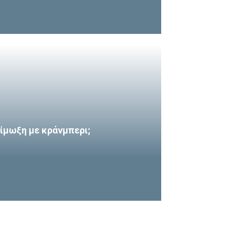
ίμωξη με κράνμπερι;