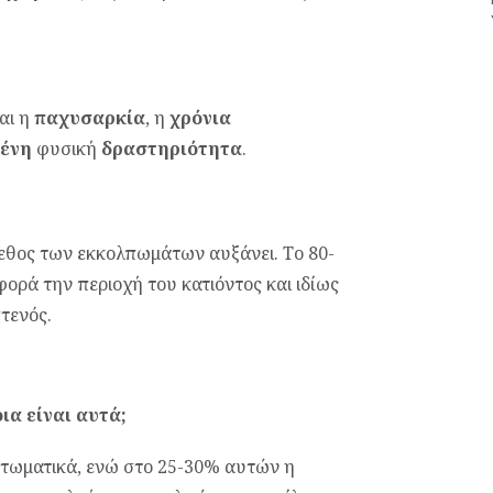
αι η
παχυσαρκία
, η
χρόνια
μένη
φυσική
δραστηριότητα
.
γεθος των εκκολπωμάτων αυξάνει. Το 80-
ρά την περιοχή του κατιόντος και ιδίως
στενός.
ια είναι αυτά;
ωματικά, ενώ στο 25-30% αυτών η