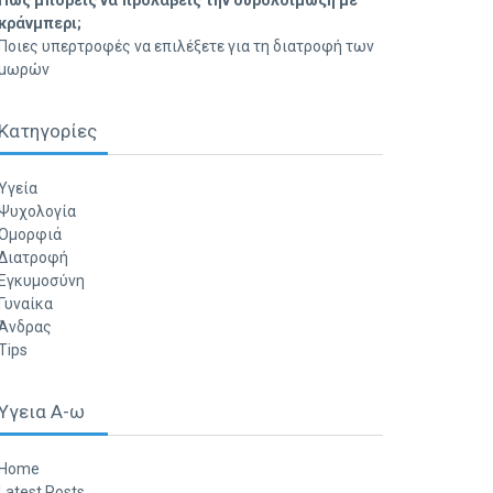
Πώς μπορείς να προλάβεις την ουρολοίμωξη με
κράνμπερι;
Ποιες υπερτροφές να επιλέξετε για τη διατροφή των
μωρών
Κατηγορίες
Υγεία
Ψυχολογία
Ομορφιά
Διατροφή
Εγκυμοσύνη
Γυναίκα
Άνδρας
Tips
Υγεια Α-ω
Home
Latest Posts