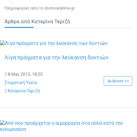
αισθητική οδοντιατρική αλλά και περιστατικά ενδοδοντίας και
Πληροφορίες από το doctoranytime.gr
περιοδοντίας. Τέλος η Τερζή Κατερίνα παρέχει υπηρεσίες
καθαρισμού απονεύρωσης εξαγωγής θεραπείας ουλίτιδας
Άρθρα από Κατερίνα Τεριζή
θεραπείας περιοδοντίτιδας εμφράξεων λεύκανσης δοντιών
οδοντικών εμφυτευμάτων ολικής οδοντοστοιχίας Μασέλα
προσθετικής στοματικού ελέγχου και σφραγίσματος.
Λίγα πράγματα για την λεύκανση δοντιών
8 May 2015, 18:05
Διάβασέ το
Στοματική Υγεία
Κατερίνα Τεριζή