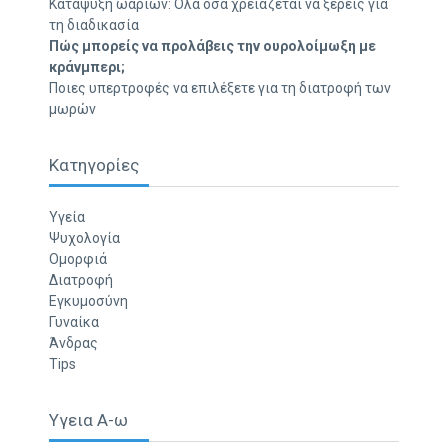
Κατάψυξη ωαρίων: Όλα όσα χρειάζεται να ξέρεις για
τη διαδικασία
Πώς μπορείς να προλάβεις την ουρολοίμωξη με
κράνμπερι;
Ποιες υπερτροφές να επιλέξετε για τη διατροφή των
μωρών
Κατηγορίες
Υγεία
Ψυχολογία
Ομορφιά
Διατροφή
Εγκυμοσύνη
Γυναίκα
Άνδρας
Tips
Υγεια Α-ω