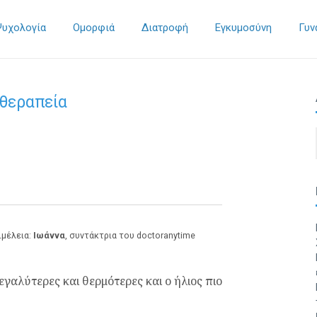
Ψυχολογία
Ομορφιά
Διατροφή
Εγκυμοσύνη
Γυν
 θεραπεία
ιμέλεια:
Ιωάννα
, συντάκτρια του doctoranytime
εγαλύτερες και θερμότερες και ο ήλιος πιο