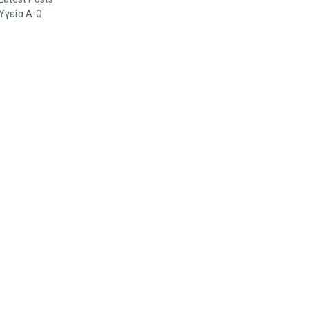
Υγεία Α-Ω