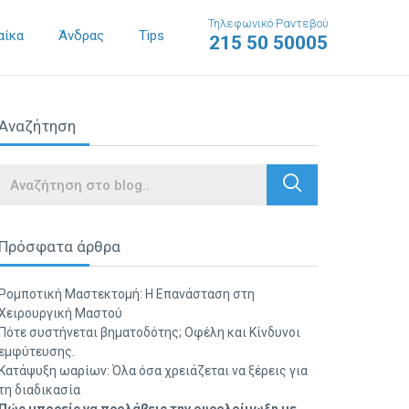
Τηλεφωνικό Ραντεβού
αίκα
Άνδρας
Tips
215 50 50005
Αναζήτηση
Search
Πρόσφατα άρθρα
Ρομποτική Μαστεκτομή: Η Επανάσταση στη
Χειρουργική Μαστού
Πότε συστήνεται βηματοδότης; Οφέλη και Κίνδυνοι
εμφύτευσης.
Κατάψυξη ωαρίων: Όλα όσα χρειάζεται να ξέρεις για
τη διαδικασία