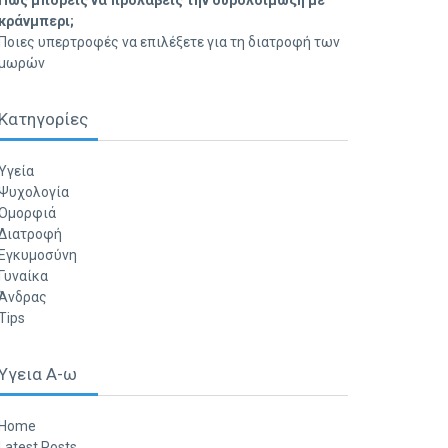
Πώς μπορείς να προλάβεις την ουρολοίμωξη με
κράνμπερι;
Ποιες υπερτροφές να επιλέξετε για τη διατροφή των
μωρών
Κατηγορίες
Υγεία
Ψυχολογία
Ομορφιά
Διατροφή
Εγκυμοσύνη
Γυναίκα
Άνδρας
Tips
Υγεια Α-ω
Home
Latest Posts