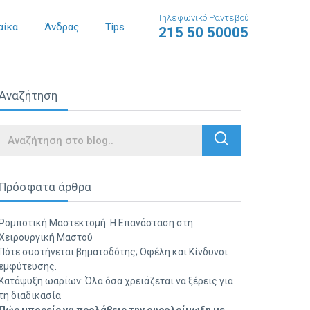
Τηλεφωνικό Ραντεβού
αίκα
Άνδρας
Tips
215 50 50005
Αναζήτηση
Search
Πρόσφατα άρθρα
Ρομποτική Μαστεκτομή: Η Επανάσταση στη
Χειρουργική Μαστού
Πότε συστήνεται βηματοδότης; Οφέλη και Κίνδυνοι
εμφύτευσης.
Κατάψυξη ωαρίων: Όλα όσα χρειάζεται να ξέρεις για
τη διαδικασία