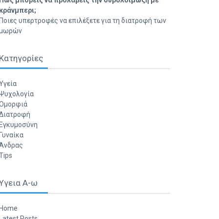
Πώς μπορείς να προλάβεις την ουρολοίμωξη με
κράνμπερι;
Ποιες υπερτροφές να επιλέξετε για τη διατροφή των
μωρών
Κατηγορίες
Υγεία
Ψυχολογία
Ομορφιά
Διατροφή
Εγκυμοσύνη
Γυναίκα
Άνδρας
Tips
Υγεια Α-ω
Home
Latest Posts