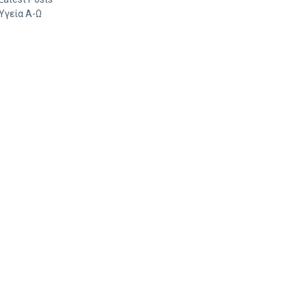
Υγεία Α-Ω