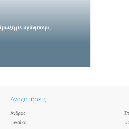
ίμωξη με κράνμπερι;
Αναζητήσεις
Άνδρας
Σ
Γυναίκα
D