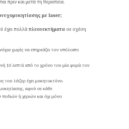
αι πριν και μετά τη θεραπεία.
ονυχομυκητίασης με laser;
ού έχει πολλά
πλεονεκτήματα
σε σχέση
νύχια χωρίς να επηρεάζει τον υπόλοιπο
ενή 10 λεπτά από το χρόνο του μία φορά τον
ς του λέιζερ έχει μυκητοκτόνο.
υκητίασης, αφού σε κάθε
ν ποδιών ή χεριών και όχι μόνο