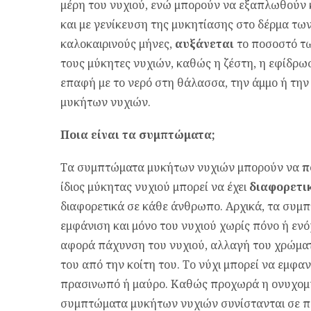
μέρη του νυχιού, ενώ μπορούν να εξαπλωθούν 
και με γενίκευση της μυκητίασης στο δέρμα των
καλοκαιρινούς μήνες,
αυξάνεται
το ποσοστό τ
τους μύκητες νυχιών, καθώς η ζέστη, η εφίδρω
επαφή με το νερό στη θάλασσα, την άμμο ή τη
μυκήτων νυχιών.
Ποια είναι τα συμπτώματα;
Τα συμπτώματα μυκήτων νυχιών μπορούν να
π
ίδιος μύκητας νυχιού μπορεί να έχει
διαφορετι
διαφορετικά σε κάθε άνθρωπο. Αρχικά, τα συ
εμφάνιση και μόνο του νυχιού χωρίς πόνο ή εν
αφορά πάχυνση του νυχιού, αλλαγή του χρώμα
του από την κοίτη του. Το νύχι μπορεί να εμφαν
πρασινωπό ή μαύρο. Καθώς προχωρά η ονυχομυ
συμπτώματα μυκήτων νυχιών συνίστανται σε πό