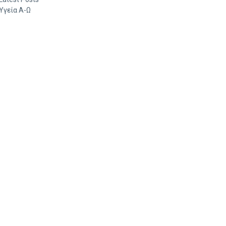
Υγεία Α-Ω