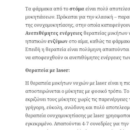
Τα φάρμακα από το
στόμα
είναι πολύ αποτελεσ
μυκητιάσεων. Πρόκειται για την κλασική – παρ
της ονυχομυκητίασης, στην οποία καταφεύγουν 
Ανεπιθύμητες
ενέργειες
θεραπείας μυκήτων ν
ηπατικών
ενζύμων
στο αίμα, καθώς τα φάρμακα
Επειδή η θεραπεία είναι πολύμηνη απαιτούνται
να αποφευχθούν οι ανεπιθύμητες ενέργειες τ
Θεραπεία με laser:
Η θεραπεία μυκήτων νυχιών με laser είναι η π
αποστειρώνεται ο μύκητας με φυσικό τρόπο. Το
εκριζώνει τους μύκητες χωρίς τις παρενέργειες
γρήγορη, εύκολη, ανώδυνη και πολύ αποτελεσμ
θεραπεία ονυχομυκητίασης με laser χρησιμοποιε
εγκεκριμένο. Απαιτούνται 4-7 συνεδρίες για την