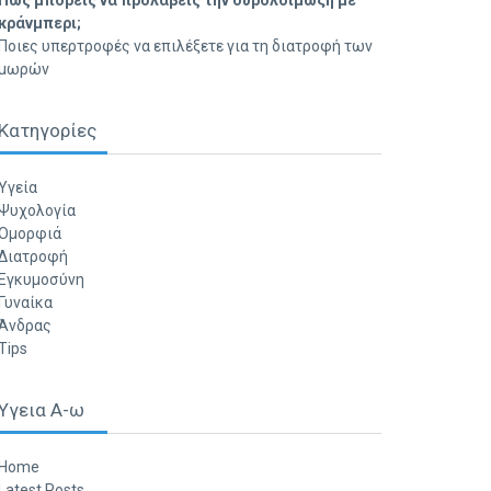
Πώς μπορείς να προλάβεις την ουρολοίμωξη με
κράνμπερι;
Ποιες υπερτροφές να επιλέξετε για τη διατροφή των
μωρών
Κατηγορίες
Υγεία
Ψυχολογία
Ομορφιά
Διατροφή
Εγκυμοσύνη
Γυναίκα
Άνδρας
Tips
Υγεια Α-ω
Home
Latest Posts