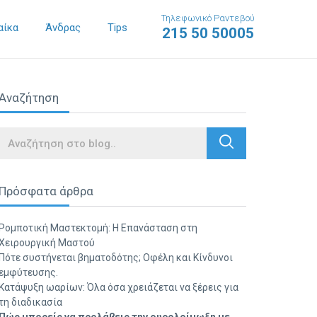
Τηλεφωνικό Ραντεβού
αίκα
Άνδρας
Tips
215 50 50005
Αναζήτηση
Search
Πρόσφατα άρθρα
Ρομποτική Μαστεκτομή: Η Επανάσταση στη
Χειρουργική Μαστού
Πότε συστήνεται βηματοδότης; Οφέλη και Κίνδυνοι
εμφύτευσης.
Κατάψυξη ωαρίων: Όλα όσα χρειάζεται να ξέρεις για
τη διαδικασία