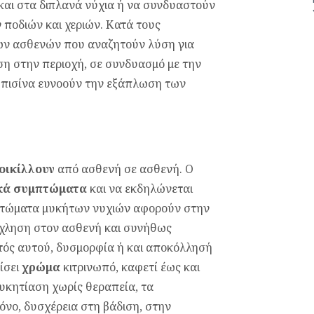
και στα διπλανά νύχια ή να συνδυαστούν
 ποδιών και χεριών. Κατά τους
ων ασθενών που αναζητούν λύση για
ση στην περιοχή, σε συνδυασμό με την
ν πισίνα ευνοούν την εξάπλωση των
οικίλλουν
από ασθενή σε ασθενή. Ο
κά
συμπτώματα
και να εκδηλώνεται
μπτώματα μυκήτων νυχιών αφορούν στην
όχληση στον ασθενή και συνήθως
τός αυτού, δυσμορφία ή και αποκόλλησή
ίσει
χρώμα
κιτρινωπό, καφετί έως και
κητίαση χωρίς θεραπεία, τα
νο, δυσχέρεια στη βάδιση, στην