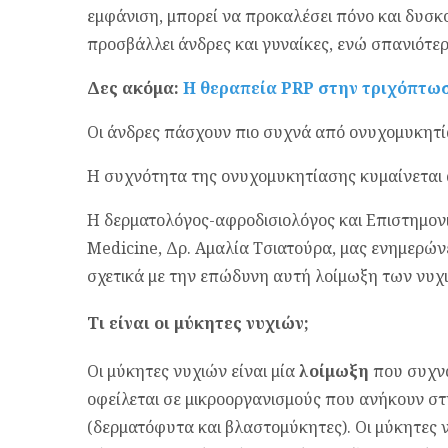
εμφάνιση, μπορεί να προκαλέσει πόνο και δυσκ
προσβάλλει άνδρες και γυναίκες, ενώ σπανιότερ
Δες ακόμα:
H θεραπεία PRP στην τριχόπτωσ
Οι άνδρες πάσχουν πιο συχνά από ονυχομυκητία
Η συχνότητα της ονυχομυκητίασης κυμαίνεται 
Η δερματολόγος-αφροδισιολόγος και Επιστημον
Medicine, Δρ. Αμαλία Τσιατούρα, μας ενημερώνε
σχετικά με την επώδυνη αυτή λοίμωξη των νυχ
Τι είναι οι μύκητες νυχιών;
Οι μύκητες νυχιών είναι μία
λοίμωξη
που συχνά
οφείλεται σε μικροοργανισμούς που ανήκουν σ
(δερματόφυτα και βλαστομύκητες). Οι μύκητες 