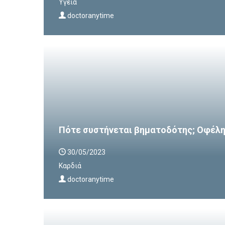
Υγεία
doctoranytime
Πότε συστήνεται βηματοδότης; Οφέλη 
30/05/2023
Καρδιά
doctoranytime