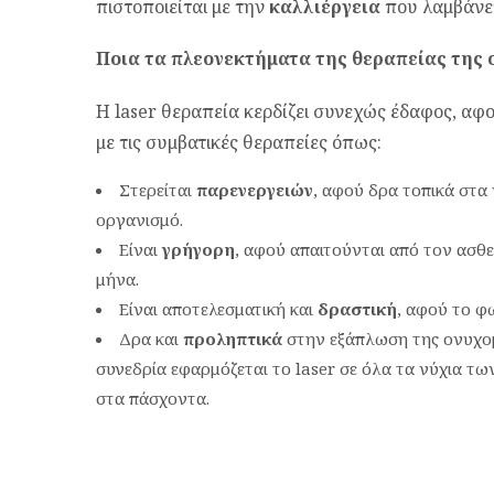
πιστοποιείται με την
καλλιέργεια
που λαμβάνετ
Ποια τα πλεονεκτήματα της θεραπείας της 
Η laser θεραπεία κερδίζει συνεχώς έδαφος, αφ
με τις συμβατικές θεραπείες όπως:
Στερείται
παρενεργειών
, αφού δρα τοπικά στα 
οργανισμό.
Είναι
γρήγορη
, αφού απαιτούνται από τον ασθ
μήνα.
Είναι αποτελεσματική και
δραστική
, αφού το φω
Δρα και
προληπτικά
στην εξάπλωση της ονυχομ
συνεδρία εφαρμόζεται το laser σε όλα τα νύχια τω
στα πάσχοντα.