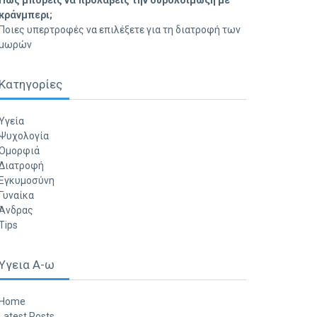
Πώς μπορείς να προλάβεις την ουρολοίμωξη με
κράνμπερι;
Ποιες υπερτροφές να επιλέξετε για τη διατροφή των
μωρών
Κατηγορίες
Υγεία
Ψυχολογία
Ομορφιά
Διατροφή
Εγκυμοσύνη
Γυναίκα
Άνδρας
Tips
Υγεια Α-ω
Home
Latest Posts