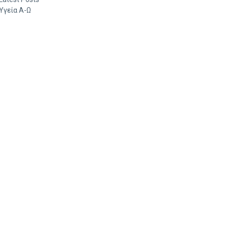
Υγεία Α-Ω