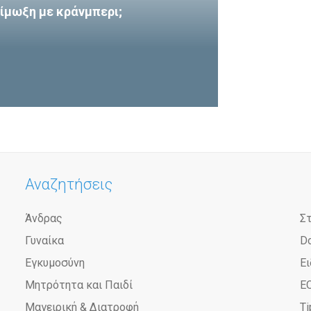
ίμωξη με κράνμπερι;
Αναζητήσεις
Άνδρας
Σ
Γυναίκα
D
Εγκυμοσύνη
Ει
Μητρότητα και Παιδί
Ε
Μαγειρική & Διατροφή
Ti