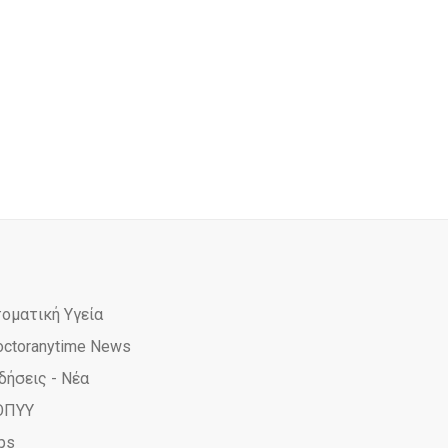
τοματική Υγεία
octoranytime News
δήσεις - Νέα
ΟΠΥΥ
ps