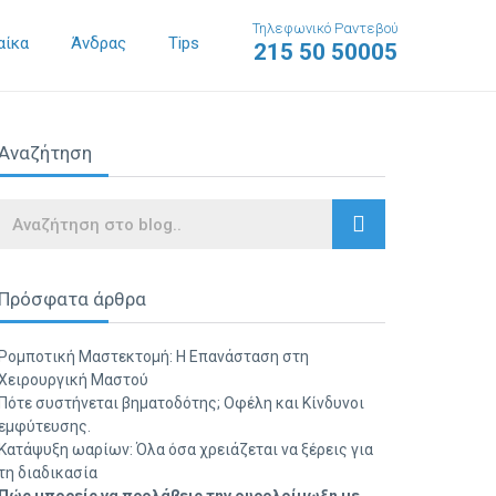
Τηλεφωνικό Ραντεβού
αίκα
Άνδρας
Tips
215 50 50005
Αναζήτηση
Search
Πρόσφατα άρθρα
Ρομποτική Μαστεκτομή: Η Επανάσταση στη
Χειρουργική Μαστού
Πότε συστήνεται βηματοδότης; Οφέλη και Κίνδυνοι
εμφύτευσης.
Κατάψυξη ωαρίων: Όλα όσα χρειάζεται να ξέρεις για
τη διαδικασία