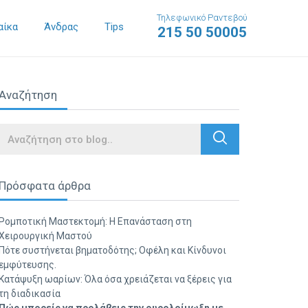
Τηλεφωνικό Ραντεβού
αίκα
Άνδρας
Tips
215 50 50005
Αναζήτηση
Search
Πρόσφατα άρθρα
Ρομποτική Μαστεκτομή: Η Επανάσταση στη
Χειρουργική Μαστού
Πότε συστήνεται βηματοδότης; Οφέλη και Κίνδυνοι
εμφύτευσης.
Κατάψυξη ωαρίων: Όλα όσα χρειάζεται να ξέρεις για
τη διαδικασία