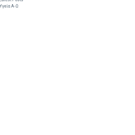
Υγεία Α-Ω