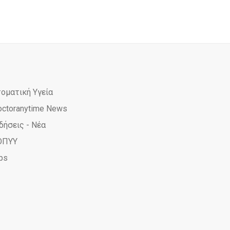
τοματική Υγεία
octoranytime News
δήσεις - Νέα
ΟΠΥΥ
ps
ime
yTime
rAnyTime