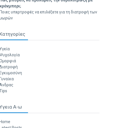
Πώς μπορείς να προλάβεις την ουρολοίμωξη με
κράνμπερι;
Ποιες υπερτροφές να επιλέξετε για τη διατροφή των
μωρών
Κατηγορίες
Υγεία
Ψυχολογία
Ομορφιά
Διατροφή
Εγκυμοσύνη
Γυναίκα
Άνδρας
Tips
Υγεια Α-ω
Home
Latest Posts