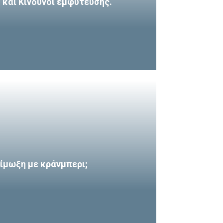
και Κίνδυνοι εμφύτευσης.
ίμωξη με κράνμπερι;