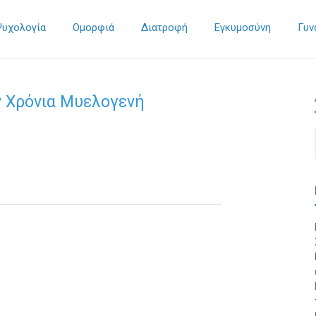
Ψυχολογία
Ομορφιά
Διατροφή
Εγκυμοσύνη
Γυν
ν Χρόνια Μυελογενή