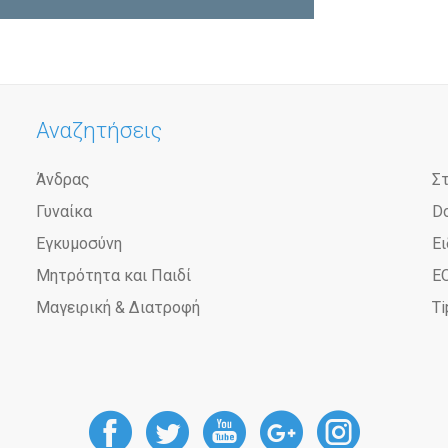
Αναζητήσεις
Άνδρας
Σ
Γυναίκα
D
Εγκυμοσύνη
Ει
Μητρότητα και Παιδί
Ε
Μαγειρική & Διατροφή
Ti
DoctorAnyTime
DoctorAnyTime
DoctorAnyT
DoctorAn
Docto