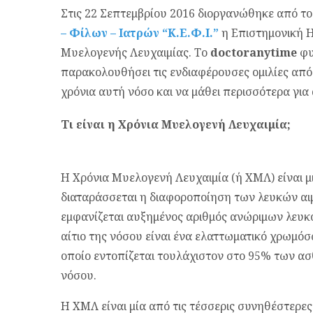
Στις 22 Σεπτεμβρίου 2016 διοργανώθηκε από τ
– Φίλων – Ιατρών “Κ.Ε.Φ.Ι.”
η Επιστημονική Η
Μυελογενής Λευχαιμίας. Το
doctoranytime
φυ
παρακολουθήσει τις ενδιαφέρουσες ομιλίες από 
χρόνια αυτή νόσο και να μάθει περισσότερα για
Τι είναι η Χρόνια Μυελογενή Λευχαιμία;
Η Χρόνια Μυελογενή Λευχαιμία (ή ΧΜΛ) είναι μ
διαταράσσεται η διαφοροποίηση των λευκών αι
εμφανίζεται αυξημένος αριθμός ανώριμων λευκ
αίτιο της νόσου είναι ένα ελαττωματικό χρωμό
οποίο εντοπίζεται τουλάχιστον στο 95% των ασ
νόσου.
Η ΧΜΛ είναι μία από τις τέσσερις συνηθέστερες