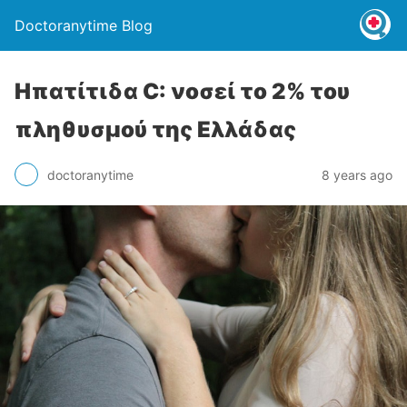
Doctoranytime Blog
Ηπατίτιδα C: νοσεί το 2% του
πληθυσμού της Ελλάδας
doctoranytime
8 years ago