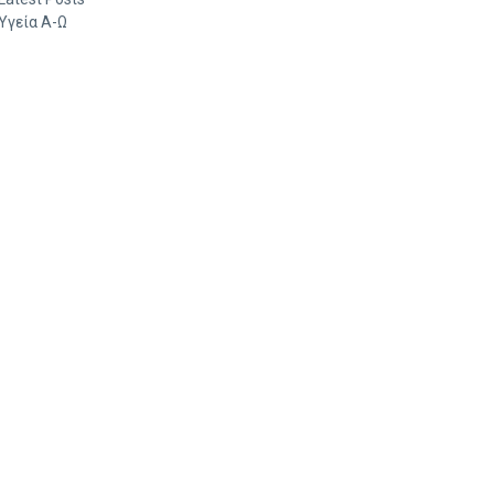
Υγεία Α-Ω