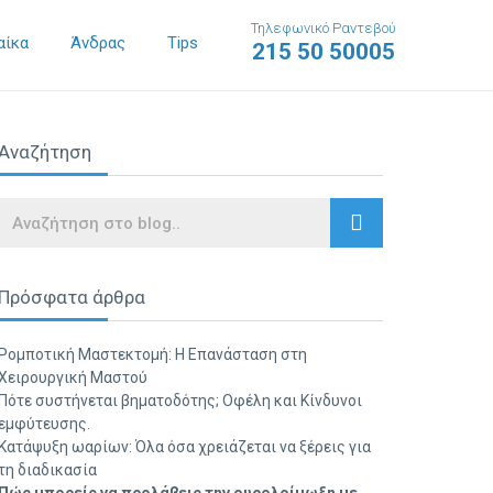
Τηλεφωνικό Ραντεβού
αίκα
Άνδρας
Tips
215 50 50005
Αναζήτηση
Search
Πρόσφατα άρθρα
Ρομποτική Μαστεκτομή: Η Επανάσταση στη
Χειρουργική Μαστού
Πότε συστήνεται βηματοδότης; Οφέλη και Κίνδυνοι
εμφύτευσης.
Κατάψυξη ωαρίων: Όλα όσα χρειάζεται να ξέρεις για
τη διαδικασία