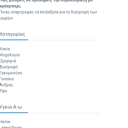
Πώς μπορείς να προλάβεις την ουρολοίμωξη με
κράνμπερι;
Ποιες υπερτροφές να επιλέξετε για τη διατροφή των
μωρών
Κατηγορίες
Υγεία
Ψυχολογία
Ομορφιά
Διατροφή
Εγκυμοσύνη
Γυναίκα
Άνδρας
Tips
Υγεια Α-ω
Home
Latest Posts