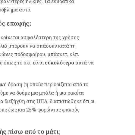
γαλύτερες ηλικίες. Τα ενυδατικά
ρόβλημα αυτό.
ύς επαφής;
 κρίνεται ασφαλέστερη της χρήσης
υαλιά μπορούν να σπάσουν κατά τη
γώνες ποδοσφαίρου, μπάσκετ, κλπ.
, όπως το σκι, είναι
ευκολότερο
αυτά να
ική όραση (η οποία περιορίζεται από το
ύμε να δούμε μια μπάλα ή μια ρακέτα
α διεξήχθη στις ΗΠΑ, διαπιστώθηκε ότι οι
ους έως και 25% φορώντας φακούς
ής πίσω από το μάτι;