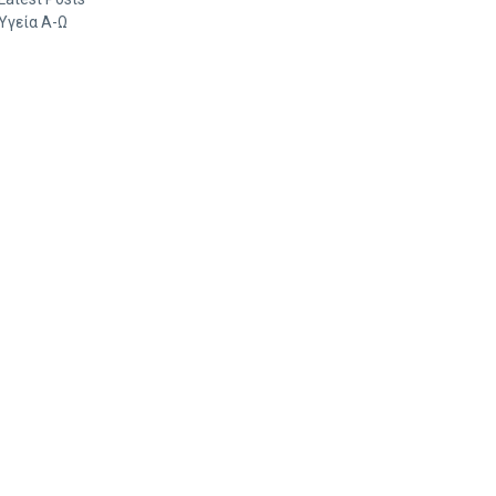
Υγεία Α-Ω