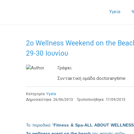
Υγεία
2o Wellness Weekend οn the Beac
29-30 Ιουνίου
Γράφει:
Συντακτική ομάδα doctoranytime
Κατηγορία:
Υγεία
Δημοσιεύτηκε:
26/06/2013
Τροποποιήθηκε:
17/09/2013
Το περιοδικό “
Fitness & Spa-ΑLL ABOUT WELLNESS
2ο wellness event on the beach
της φετινής σεζόν.