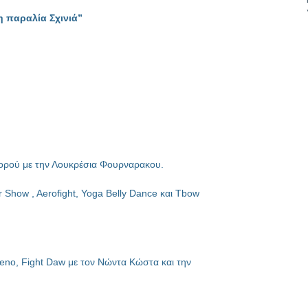
η παραλία Σχινιά”
χορού με την Λουκρέσια Φουρναρακου.
r Show , Aerofight, Yoga Belly Dance και Tbow
eno, Fight Daw με τον Νώντα Κώστα και την