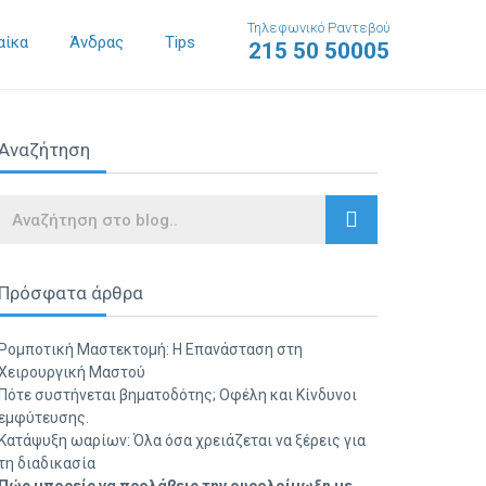
Τηλεφωνικό Ραντεβού
αίκα
Άνδρας
Tips
215 50 50005
Αναζήτηση
Search
Πρόσφατα άρθρα
Ρομποτική Μαστεκτομή: Η Επανάσταση στη
Χειρουργική Μαστού
Πότε συστήνεται βηματοδότης; Οφέλη και Κίνδυνοι
εμφύτευσης.
Κατάψυξη ωαρίων: Όλα όσα χρειάζεται να ξέρεις για
τη διαδικασία