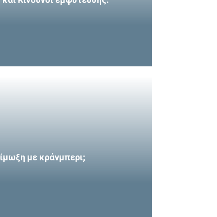
ίμωξη με κράνμπερι;