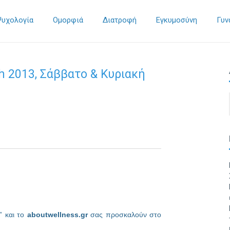
Ψυχολογία
Ομορφιά
Διατροφή
Εγκυμοσύνη
Γυν
h 2013, Σάββατο & Κυριακή
” και το
aboutwellness.gr
σας προσκαλούν στο