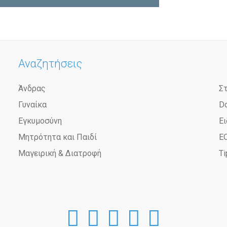
Αναζητήσεις
Άνδρας
Σ
Γυναίκα
D
Εγκυμοσύνη
Ει
Μητρότητα και Παιδί
Ε
Μαγειρική & Διατροφή
Ti
DoctorAnyTime
DoctorAnyTim
DoctorAnyT
DoctorAn
Doctor