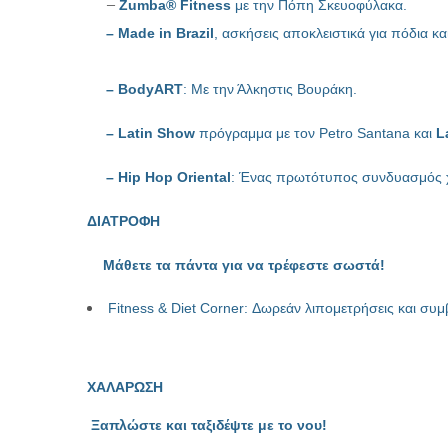
–
Ζumba® Fitness
με την Πόπη Σκευοφύλακα.
– Made in Brazil
, ασκήσεις αποκλειστικά για πόδια κ
– BodyART
: Με την Άλκηστις Βουράκη.
– Latin Show
πρόγραμμα με τον Petro Santana και
L
– Hip Hop Oriental
: Ένας πρωτότυπος συνδυασμός 
ΔΙΑΤΡΟΦΗ
Μάθετε τα πάντα για να τρέφεστε σωστά!
Fitness & Diet Corner: Δωρεάν λιπομετρήσεις και συμ
ΧΑΛΑΡΩΣΗ
Ξαπλώστε και ταξιδέψτε με το νου!