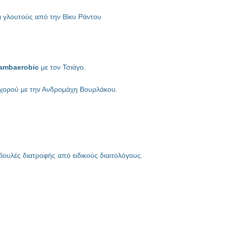
αι γλουτούς από την Βίκυ Ράντου
ambaer
o
bic
με τον Τσιάγο.
χορού με την Ανδρομάχη Βουρλάκου.
βουλές διατροφής από ειδικούς διαιτολόγους.