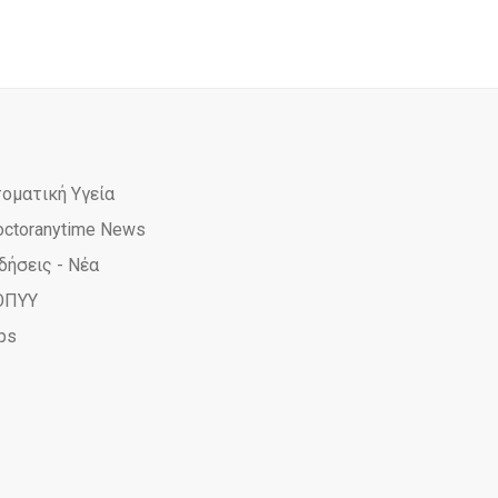
τοματική Υγεία
octoranytime News
δήσεις - Νέα
ΟΠΥΥ
ps
e
ime
yTime
AnyTime