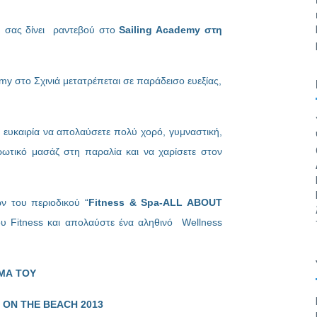
η σας δίνει ραντεβού στο
Sailing Academy στη
my στο Σχινιά μετατρέπεται σε παράδεισο ευεξίας,
ν ευκαιρία να απολαύσετε πολύ χορό, γυμναστική,
ρωτικό μασάζ στη παραλία και να χαρίσετε στον
ν του περιοδικού “
Fitness & Spa-ΑLL ABOUT
ου Fitness και απολαύστε ένα αληθινό Wellness
ΜΑ ΤΟΥ
ΟN THE BEACH 2013