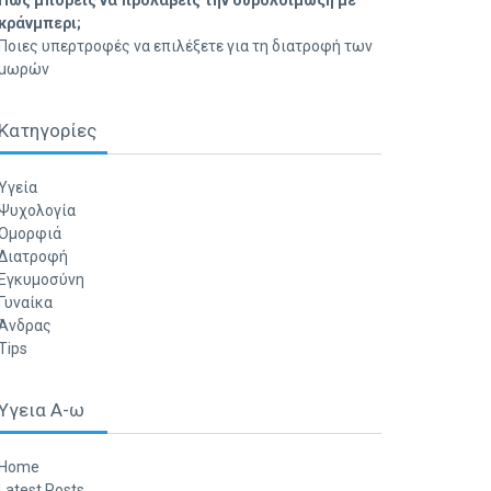
Πώς μπορείς να προλάβεις την ουρολοίμωξη με
κράνμπερι;
Ποιες υπερτροφές να επιλέξετε για τη διατροφή των
μωρών
Κατηγορίες
Υγεία
Ψυχολογία
Ομορφιά
Διατροφή
Εγκυμοσύνη
Γυναίκα
Άνδρας
Tips
Υγεια Α-ω
Home
Latest Posts