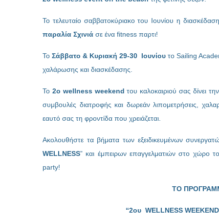
Το τελευταίο σαββατοκύριακο του Ιουνίου η διασκέδασ
παραλία Σχινιά
σε ένα fitness παρτι!
Το
Σάββατο & Κυριακή 29-30 Ιουνίου
το Sailing Acade
χαλάρωσης και διασκέδασης.
Το
2ο wellness weekend
του καλοκαιριού σας δίνει τη
συμβουλές διατροφής και δωρεάν λιπομετρήσεις, χαλα
εαυτό σας τη φροντίδα που χρειάζεται.
Ακολουθήστε τα βήματα των εξειδικευμένων συνεργατώ
WELLNESS
” και έμπειρων επαγγελματιών στο χώρο τ
party!
ΤO ΠΡΟΓΡΑΜ
“2ου WELLNESS WEEKEND 