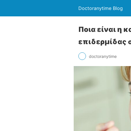
Doctoranytime Blog
Ποια είναι η 
επιδερμίδας 
doctoranytime