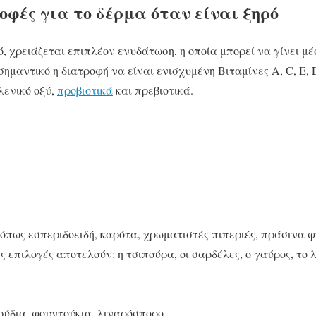
φές για το δέρμα όταν είναι ξηρό
ό, χρειάζεται επιπλέον ενυδάτωση, η οποία μπορεί να γίνει μ
σημαντικό η διατροφή να είναι ενισχυμένη Βιταμίνες A, C, E, 
λενικό οξύ,
προβιοτικά
και πρεβιοτικά.
 όπως εσπεριδοειδή, καρότα, χρωματιστές πιπεριές, πράσινα
ς επιλογές αποτελούν: η τσιπούρα, οι σαρδέλες, ο γαύρος, το 
ρύδια, φουντούκια, λιναρόσπορο