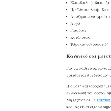
Ελαιόλαδο (ειδικά έξτ
Προϊόντα ολικής άλεσ
Αποξηραμένα φρούτα
Αυγό
Γιαούρτι
Κοτόπουλο
Ψάρι και οστρακοειδή
Κανονικό και μεικ
Για να λάβει ο οργανισμ
χρειάζεται συνδυασμός 
Η σωστή και ισορροπημέν
ενυδάτωση του οργανισμ
Μη ξεχνάς ότι, η
τακτική
κρέμας είναι εξίσου σημ