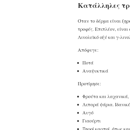
Κατάλληλες τρο
Όταν το δέρμα είναι ξηρ
τροφές. Επιπλέον, είναι 
Λινολεϊκό οξύ και γ-λινο
Απόφυγε:
Ποτά
Αναψυκτικά
Προτίμησε:
Φρούτα και λαχανικά,
Λιπαρά ψάρια. Ιδανικέ
Αυγό
Γιαούρτι
Ξηροί καρποί, όπως κα