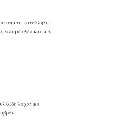
έσα από τις κατάλληλες
D, λιπαρά οξέα και ω-3,
 φυλλώδη λαχανικά
λαβράκι