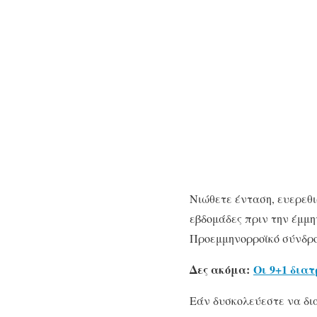
Νιώθετε ένταση, ευερεθ
εβδομάδες πριν την έμμη
Προεμμηνορροϊκό σύνδρο
Δες ακόμα:
Οι 9+1 διατ
Εάν δυσκολεύεστε να δια