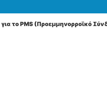
 για το PMS (Προεμμηνορροϊκό Σύν