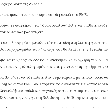
υσχεραίνουν τις σχέσεις.
ικό φαρμακευτικό σκεύασμα που θεραπεύει το PMS.
υρίως τη διαχείριση των συμπτωμάτων ώστε να νιώθετε λιγότ
 που αυτά σας βασανίζουν.
ι εάν η δυσφορία προκαλεί τέτοια πτώση στη λειτουργικότητα κ
ς συνταγογραφήσει ειδική αγωγή που θα λειάνει την ένταση 
μα τα ψυχολογικά όσο και η υποκειμενική ενόχληση των σω
ύν μέσω ενός ολοκληρωμένου και περιεκτικού προγράμματος 
να βοηθήσει να εστιάσετε στα συμπτώματα με τέτοιο τρόπο ώ
σημάδια του PMS, να μπορείτε να συνδέσετε τις καταστάσεις
 δυσκολέψουν καθώς και τεχνικές αντιμετώπισης τόσο των σκ
λα και τεχνικές για τη βελτίωση της διάθεσης και της καταπ
α ψυχοθεραπείας μπορεί να αποτελεί τον πιο αποτελεσματικό