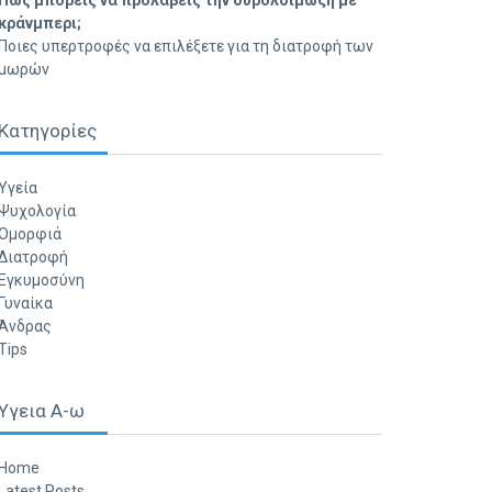
Πώς μπορείς να προλάβεις την ουρολοίμωξη με
κράνμπερι;
Ποιες υπερτροφές να επιλέξετε για τη διατροφή των
μωρών
Κατηγορίες
Υγεία
Ψυχολογία
Ομορφιά
Διατροφή
Εγκυμοσύνη
Γυναίκα
Άνδρας
Tips
Υγεια Α-ω
Home
Latest Posts