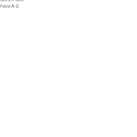
Υγεία Α-Ω