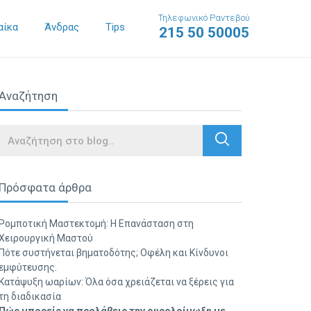
Τηλεφωνικό Ραντεβού
αίκα
Άνδρας
Tips
215 50 50005
Αναζήτηση
Search
Πρόσφατα άρθρα
Ρομποτική Μαστεκτομή: Η Επανάσταση στη
Χειρουργική Μαστού
Πότε συστήνεται βηματοδότης; Οφέλη και Κίνδυνοι
εμφύτευσης.
Κατάψυξη ωαρίων: Όλα όσα χρειάζεται να ξέρεις για
τη διαδικασία