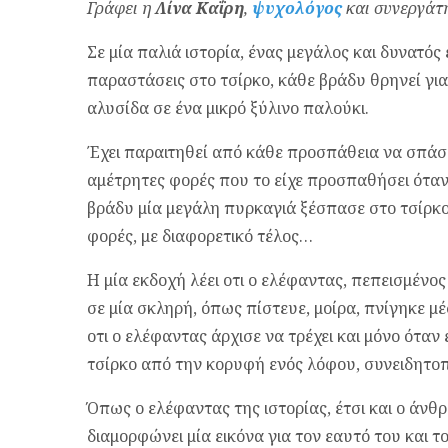
Γράφει η
Λίνα Καΐρη
,
ψυχολόγος
και συνεργάτ
Σε μία παλιά ιστορία, ένας μεγάλος και δυνατό
παραστάσεις στο τσίρκο, κάθε βράδυ θρηνεί για
αλυσίδα σε ένα μικρό ξύλινο παλούκι.
Έχει παραιτηθεί από κάθε προσπάθεια να σπάσε
αμέτρητες φορές που το είχε προσπαθήσει όταν
βράδυ μία μεγάλη πυρκαγιά ξέσπασε στο τσίρκο
φορές, με διαφορετικό τέλος…
Η μία εκδοχή λέει οτι ο ελέφαντας, πεπεισμένο
σε μία σκληρή, όπως πίστευε, μοίρα, πνίγηκε μ
οτι ο ελέφαντας άρχισε να τρέχει και μόνο όταν
τσίρκο από την κορυφή ενός λόφου, συνειδητοπο
Όπως ο ελέφαντας της ιστορίας, έτσι και ο άν
διαμορφώνει μία εικόνα για τον εαυτό του και 