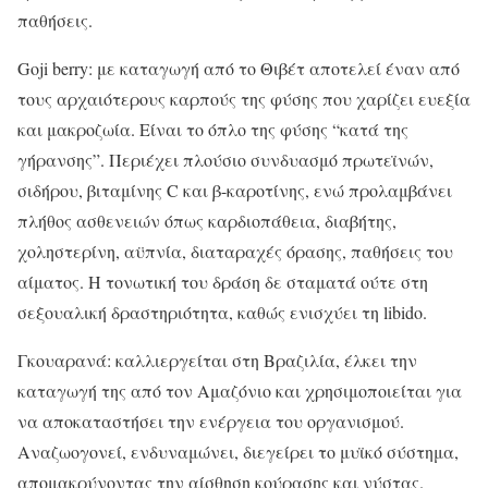
παθήσεις.
Goji berry: με καταγωγή από το Θιβέτ αποτελεί έναν από
τους αρχαιότερους καρπούς της φύσης που χαρίζει ευεξία
και μακροζωία. Είναι το όπλο της φύσης “κατά της
γήρανσης”. Περιέχει πλούσιο συνδυασμό πρωτεϊνών,
σιδήρου, βιταμίνης C και β-καροτίνης, ενώ προλαμβάνει
πλήθος ασθενειών όπως καρδιοπάθεια, διαβήτης,
χοληστερίνη, αϋπνία, διαταραχές όρασης, παθήσεις του
αίματος. Η τονωτική του δράση δε σταματά ούτε στη
σεξουαλική δραστηριότητα, καθώς ενισχύει τη libido.
Γκουαρανά: καλλιεργείται στη Βραζιλία, έλκει την
καταγωγή της από τον Αμαζόνιο και χρησιμοποιείται για
να αποκαταστήσει την ενέργεια του οργανισμού.
Αναζωογονεί, ενδυναμώνει, διεγείρει το μυϊκό σύστημα,
απομακρύνοντας την αίσθηση κούρασης και νύστας.