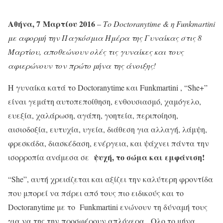
Αθήνα, 7 Μαρτίου 2016
–
Το
Doctoranytime
& η
Funkmartini
με αφορμή την Παγκόσμια Ημέρα της Γυναίκας στις 8
Μαρτίου, αποθεώνουν ολές τις γυναίκες και τους
αφιερώνουν τον πρώτο μήνα της άνοιξης!
Η γυναίκα κατά το Doctoranytime και Funkmartini , “She+”
είναι γεμάτη αυτοπεποίθηση, ενθουσιασμό, χαμόγελο,
ευεξία, χαλάρωση, αγάπη, γοητεία, περιποίηση,
αισιοδοξία, ευτυχία, υγεία, διάθεση για αλλαγή, λάμψη,
φρεσκάδα, διασκέδαση, ενέργεια, και ψάχνει πάντα την
ψυχή, το σώμα και εμφάνιση!
ισορροπία ανάμεσα σε
“She”, αυτή χρειάζεται και αξίζει την καλύτερη φροντίδα
που μπορεί να πάρει από τους πιο ειδικούς και το
Doctoranytime με το Funkmartini ενώνουν τη δύναμή τους
για να της την προσφέρουν απλόχερα. Ολο το μήνα