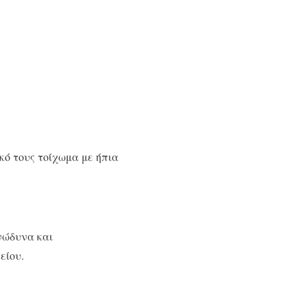
κό τους τοίχωμα με ήπια
νώδυνα και
είου.