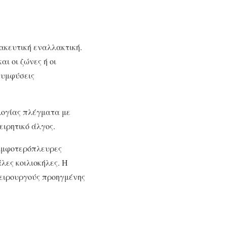
μακευτική εναλλακτική.
ι οι ζώνες ή οι
συμφύσεις
λογίας πλέγματα με
χειρητικό άλγος.
 αμφοτερόπλευρες
λες κοιλιοκήλες. Η
χειρουργούς προηγμένης