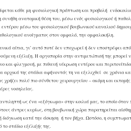
φεται κάθε μη φυσιολογική πρόπτωση και προβολή ενδοκοιλι
η συνήθη ανατομική θέση του, μέσω ενός φυσιολογικού ή παθολ
 εντέρου μέσω του φυσιολογικού βουβωνικού καναλιού δημιου
αθολογικού ανοίγματος στον ομφαλό, την ομφαλοκήλη.
ανικά αίτια, γι’ αυτό ποτέ δεν υποχωρεί ή δεν υποστρέφει απ
νούμενη εξέλιξη. Η αργοπορία στην αντιμετώπισή της μπορεί 
νο και φλεγμονή, με πιθανή νέκρωση εντέρου και περιτονίτιδ
α αρχικά της στάδια αφήνοντάς τη να εξελιχθεί σε χρόνια κα
ας χρήζει πολύ πιο σύνθετου χειρουργείου – ακόμη και εκτομή
μέρες νοσηλείας.
αντιληπτή ως ένα «εξόγκωμα» στην κοιλιά μας, το οποίο όταν
στους άντρες κυρίως, στη βουβωνική χώρα παρατηρείται αίσθη
τή διόγκωση κατά την άσκηση ή τον βήχα. Ωστόσο, η συμπτωμα
ό το στάδιο εξέλιξής της.