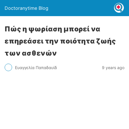
Doctoranytime Blog
Πώς η ψωρίαση μπορεί να
επηρεάσει την ποιότητα ζωής
των ασθενών
Ευαγγελία Παπαδαυίδ
9 years ago