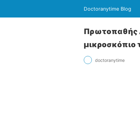
Doctoranytime Blog
Πρωτοπαθής Α
μικροσκόπιο τ
doctoranytime