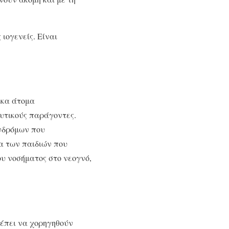
 ιογενείς. Είναι
ικα άτομα
υτικούς παράγοντες.
υνδρόμων που
ία των παιδιών που
υ νοσήματος στο νεογνό,
ρέπει να χορηγηθούν