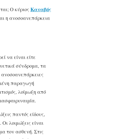
Καναβός
ται; Ο κύριος
ίναι η ανοσοανεπάρκεια
ί να είναι είτε
νετικά σύνδρομα, τα
ίς ανοσοανεπάρκειες
ωμένη παραγωγή
ιτισμός, λοίμωξη από
μασφαιριναιμία.
ξεις παντός είδους,
 Οι λοιμώξεις είναι
α τον ασθενή. Στις