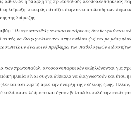
ις ασθενών η ύπαρξη της πρωτοπαθούς ανοσοανεπάρκειας παρ
 τη λοίμωξη, ο ιατρός εστιάζει στην αντιμετώπιση των συμπτ
σης της λοίμωξης.
αβός
:
“Οι πρωτοπαθείς ανοσοανεπάρκειες δεν θεωρούνται π
ό αυτές να διαγιγνώσκονται στην ενήλικο ζωή και με μέση ηλ
προσωπεύουν ένα κοινό πρόβλημα των παθολογικών ειδικοτήτων
μα των πρωτοπαθών ανοσοανεπαρκειών εκδηλώνονται για πρώ
ιδική ηλικία είναι συχνά δύσκολο να διαγνωστούν και έτσι, η
ίνεται αντιληπτή πριν την έναρξη της ενήλικης ζωής. Πλέον, 
ύ καλά αποτελέσματα και έχουν βελτιώσει πολύ την ποιότητα