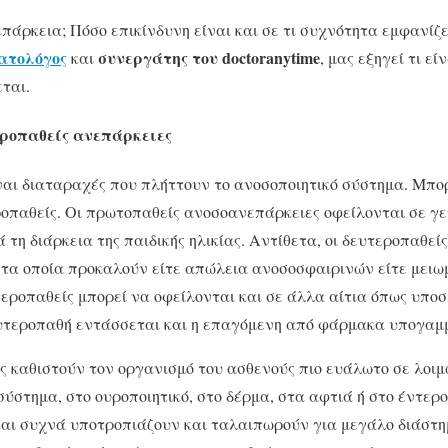
επάρκεια; Πόσο επικίνδυνη είναι και σε τι συχνότητα εμφανίζε
ματολόγος
συνεργάτης του
doctoranytime
και
, μας εξηγεί τι ε
ται.
εροπαθείς ανεπάρκειες
αι διαταραχές που πλήττουν το ανοσοποιητικό σύστημα. Μπορε
ροπαθείς. Οι πρωτοπαθείς ανοσοανεπάρκειες οφείλονται σε γε
 τη διάρκεια της παιδικής ηλικίας. Αντίθετα, οι δευτεροπαθε
 τα οποία προκαλούν είτε απώλεια ανοσοσφαιρινών είτε μει
εροπαθείς μπορεί να οφείλονται και σε άλλα αίτια όπως υποσ
 δευτεροπαθή εντάσσεται και η επαγόμενη από φάρμακα υπογαμ
ς καθιστούν τον οργανισμό του ασθενούς πιο ευάλωτο σε λοιμώ
ύστημα, στο ουροποιητικό, στο δέρμα, στα αφτιά ή στο έντερο.
και συχνά υποτροπιάζουν και ταλαιπωρούν για μεγάλο διάστημ