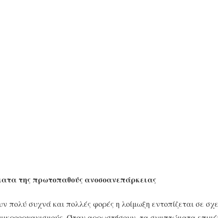
ματα της πρωτοπαθούς ανοσοανεπάρκειας
ν πολύ συχνά και πολλές φορές η λοίμωξη εντοπίζεται σε σχε
 μικροοργανισμούς. Όταν αρρωστήσουν, τα συμπτώματα επιμέν