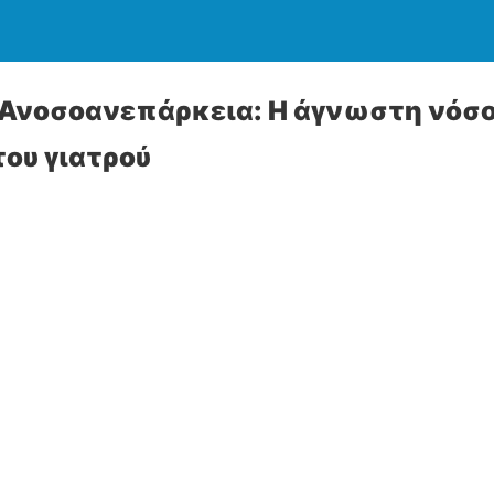
νοσοανεπάρκεια: Η άγνωστη νόσο
ου γιατρού