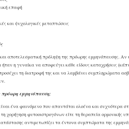
λική επαφή
κές και ψυχολογικές μεταπτώσεις
ής
 και αποτελεσματική πρόληψη της πρόωρης εμμηνόπαυσης. Αν
 ήταν η γυναίκα να αποφεύγει κάθε είδους καταχρήσεις (κάπν
προσέχει τη διατροφή της και να λαμβάνει συμπληρώματα ασβ
υν.
η πρόωρη εμμηνόπαυση;
ίναι ένα φαινόμενο που απαντάται ολοένα και συχνότερα στι
ε τη χορήγηση φυτοοιστρογόνων είτε τη θεραπεία ορμονικής υ
κατάστασης αντιμετωπίζει τα έντονα συμπτώματα της εμμηνόπ