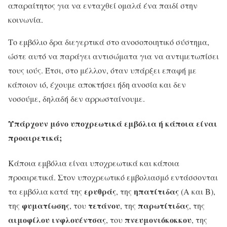
απαραίτητος για να ενταχθεί ομαλά ένα παιδί στην
κοινωνία.
Το εμβόλιο δρα διεγερτικά στο ανοσοποιητικό σύστημα,
ώστε αυτό να παράγει αντισώματα για να αντιμετωπίσει
τους ιούς. Έτσι, στο μέλλον, όταν υπάρξει επαφή με
κάποιον ιό, έχουμε αποκτήσει ήδη ανοσία και δεν
νοσούμε, δηλαδή δεν αρρωσταίνουμε.
Υπάρχουν μόνο υποχρεωτικά εμβόλια ή κάποια είναι
προαιρετικά;
Κάποια εμβόλια είναι υποχρεωτικά και κάποια
προαιρετικά. Στον υποχρεωτικό εμβολιασμό εντάσσονται
ερυθράς
ηπατίτιδας
τα εμβόλια κατά της
, της
(Α και Β),
φυματίωσης
τετάνου
παρωτίτιδας
της
, του
, της
, της
αιμοφίλου ινφλουέντσας
πνευμονιόκοκκου
, του
, της