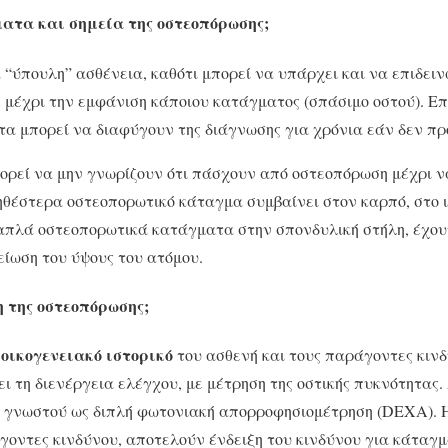
ατα και σημεία της οστεοπόρωσης;
 “ύπουλη” ασθένεια, καθότι μπορεί να υπάρχει και να επιδει
 μέχρι την εμφάνιση κάποιου κατάγματος (σπάσιμο οστού). Επ
α μπορεί να διαφύγουν της διάγνωσης για χρόνια εάν δεν π
πορεί να μην γνωρίζουν ότι πάσχουν από οστεοπόρωση μέχρι 
ηθέστερα οστεοπορωτικό κάταγμα συμβαίνει στον καρπό, στο ι
απλά οστεοπορωτικά κατάγματα στην σπονδυλική στήλη, έχου
είωση του ύψους του ατόμου.
η της οστεοπόρωσης;
οικογενειακό ιστορικό
ο
του ασθενή και τους παράγοντες κιν
ι τη διενέργεια ελέγχου, με μέτρηση της οστικής πυκνότητας
, γνωστού ως διπλή φωτονιακή απορροφησιομέτρηση (DEXA). 
οντες κινδύνου, αποτελούν ένδειξη του κινδύνου για κάταγμ