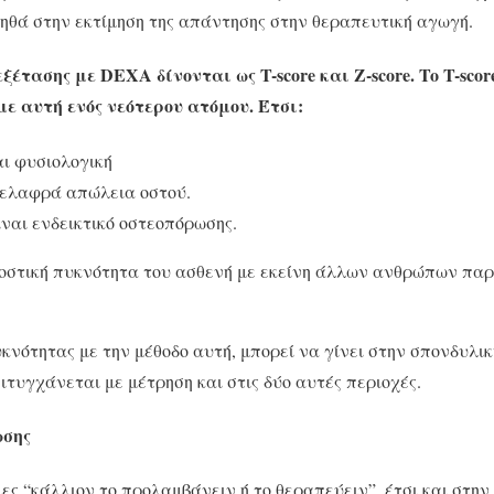
ηθά στην εκτίμηση της απάντησης στην θεραπευτική αγωγή.
έτασης με DEXA δίνονται ως T-score και Z-score. To T-scor
ε αυτή ενός νεότερου ατόμου. Έτσι:
αι φυσιολογική
αι ελαφρά απώλεια οστού.
ίναι ενδεικτικό οστεοπόρωσης.
ν οστική πυκνότητα του ασθενή με εκείνη άλλων ανθρώπων πα
κνότητας με την μέθοδο αυτή, μπορεί να γίνει στην σπονδυλική
τυγχάνεται με μέτρηση και στις δύο αυτές περιοχές.
ωσης
ιες “κάλλιον το προλαμβάνειν ή το θεραπεύειν”, έτσι και στη