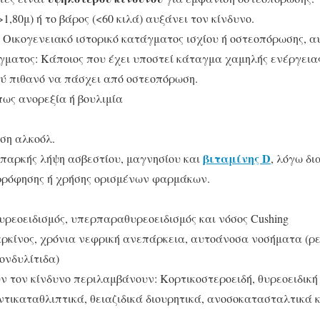
>1,80μ) ή το βάρος (<60 κιλά) αυξάνει τον κίνδυνο.
 Οικογενειακό ιστορικό κατάγματος ισχίου ή οστεοπόρωσης, αυ
γματος: Κάποιος που έχει υποστεί κάταγμα χαμηλής ενέργειας,
λύ πιθανό να πάσχει από οστεοπόρωση.
πως ανορεξία ή βουλιμία
ση αλκοόλ.
βιταμίνης D
παρκής λήψη ασβεστίου, μαγνησίου και
, λόγω δι
ρόφησης ή χρήσης ορισμένων φαρμάκων.
ρεοειδισμός, υπερπαραθυρεοειδισμός και νόσος Cushing
αρκίνος, χρόνια νεφρική ανεπάρκεια, αυτοάνοσα νοσήματα (ρ
ονδυλίτιδα)
τον κίνδυνο περιλαμβάνουν: Κορτικοστεροειδή, θυρεοειδική 
ντικαταθλιπτικά, θειαζιδικά διουρητικά, ανοσοκατασταλτικά 