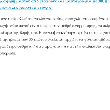
άφηση μαστού από γιατρούς και μαστογραφία με 30€ ή
εγμένα διαγνωστικά κέντρα!
αι στατικός αλλά ανανεώνεται, καθώς συνεχώς απορροφάται κ
ωγής νέου οστού είναι ίσος με τον ρυθμό απορρόφησης, το σώμ
οστική πυκνότητα
ιότητα της δομής του. Η
φτάνει στο μέγιστ
ά την ηλικία των 35 ετών, ο σκελετός αρχίζει να γίνεται αδύν
αλύτερο ρυθμό απ’ ότι παράγεται. Αν αυτή η διαδικασία υπερβ
εοπόρωση.